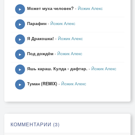
Может муха человек?
-
Йожик Алекс
Я полюбил тебя всерьез,
▶
а ты, и в шутку - не любила.
Парафин
-
Йожик Алекс
▶
(куплет)
Я Дракошка!
-
Йожик Алекс
Тоску свою залью вином
▶
В час одинокий предрассветный.
Под дождём
-
Йожик Алекс
Ты растворишься под дождём,
▶
растаешь в дымке сигаретной.
Яшь караш. Кулда - дәфтәр.
-
Йожик Алекс
▶
А жизнь продолжит скорый бег,
Туман (REMIX)
-
Йожик Алекс
но не угаснет образ милый.
▶
Я полюбил тебя на век,
а ты, и часа не любила.
Я полюбил тебя на век,
а ты, и часа не любила.
КОММЕНТАРИИ (3)