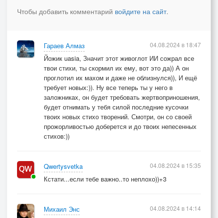
(куплет)
Чтобы добавить комментарий
войдите на сайт
.
А жизнь продолжит скорый бег,
но не угаснет образ милый.
Я полюбил тебя на век,
04.08.2024 в 18:47
Гараев Алмаз
а ты, и часа не любила.
Йожик uasia, Значит этот живоглот ИИ сожрал все
твои стихи, ты скормил их ему, вот это да)) А он
Я полюбил тебя на век,
проглотил их махом и даже не облизнулся)), И ещё
а ты, и часа не любила.
требует новых:)). Ну все теперь ты у него в
заложниках, он будет требовать жертвоприношения,
будет отнимать у тебя силой последние кусочки
а ты, и часа не любила.
твоих новых стихо творений. Смотри, он со своей
прожорливостью доберется и до твоих непесенных
стихов:))
04.08.2024 в 15:35
Qwertysvetka
Кстати...если тебе важно..то неплохо))+3
04.08.2024 в 14:14
Михаил Энс