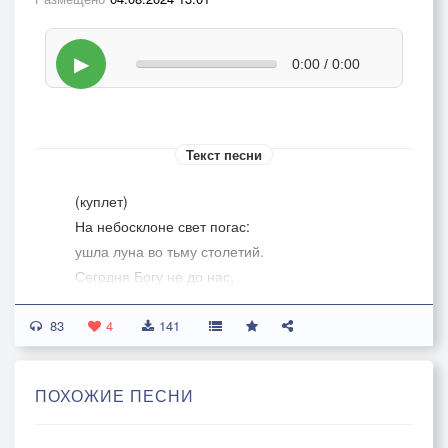
▶
0:00 / 0:00
Текст песни
(куплет)
На небосклоне свет погас:
ушла луна во тьму столетий.
Сегодня Богу не до нас,
как и другим на этом свете.
83
4
141
Не надо лжи - не надо слёз,
мне хорошо с тобою было.
ПОХОЖИЕ ПЕСНИ
Я полюбил тебя всерьез,
а ты, и в шутку - не любила.