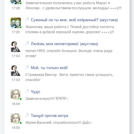
Замечательная получилась у вас работа Марат и
Леночка - с удовольствием послушали, молодцы! +++))!!!
17:28
Суженый ли ты мне, мой избранный? (акустика)
Жанночка, ваша работа с Тёзкой достойна теплоты
отклика и доброй хорошей оценки, дорогие! ++++))!!
17:20
Любовь моя неповторима! (акустика)
osman1953, спасибо большое, Володя, очень рада
этому!
17:04
Мой, ты только мой!
Стрижаков Виктор , Витя, приятно такое услышать,
спасибо!
17:03
Чудо
Замечательно!!!!! 👋👋👋✨
16:04
Танцуй против ветра
Ивлев Василий, спасибоооооо!!!! 🤗👍✨
15:53