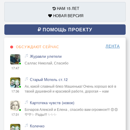
НАМ 15 ЛЕТ
НОВАЯ ВЕРСИЯ
ПОМОЩЬ ПРОЕКТУ
ЛЕНТА
ОБСУЖДАЮТ СЕЙЧАС
Журавли улетели
Саллас Николай, Спасибо
17:47
Старый Мотель ст.12
Ах, какой славный блюз Машенька! Очень хорошо всё в
твоей душевной и красивой работе, дорогая – нам
17:36
Картотека чувств (новое)
Бочаров Алексей и Елена , спасибо вам огромное!!! 😍😍
💛💛✨ Рады!!! ✨✨✨
17:31
Колечко