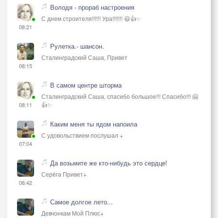
Володя - прораб настроения
С днем строителя!!!!!! Ура!!!!!!! 😃👍✨
08:21
Рулетка.- шансон.
Сталинградский Саша, Привет
08:15
В самом центре шторма
Сталинградский Саша, спасибо большое!!! Спасибо!!! 🤗
👍✨
08:11
Каким меня ты ядом напоила
С удовольствием послушал +
07:04
Да возьмите же кто-нибудь это сердце!
Серёга Привет+
06:42
Самое долгое лето...
Девчонкам Мой Плюс+