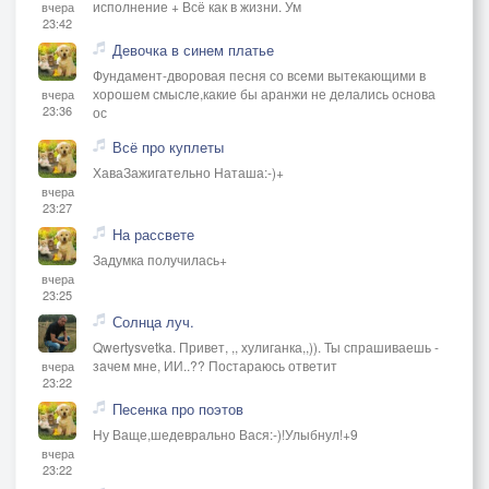
исполнение + Всё как в жизни. Ум
вчера
23:42
Девочка в синем платье
Фундамент-дворовая песня со всеми вытекающими в
хорошем смысле,какие бы аранжи не делались основа
вчера
23:36
ос
Всё про куплеты
ХаваЗажигательно Наташа:-)+
вчера
23:27
На рассвете
Задумка получилась+
вчера
23:25
Солнца луч.
Qwertysvetka. Привет, ,, хулиганка,,)). Ты спрашиваешь -
зачем мне, ИИ..?? Постараюсь ответит
вчера
23:22
Песенка про поэтов
Ну Ваще,шедеврально Вася:-)!Улыбнул!+9
вчера
23:22