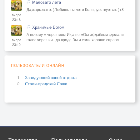
Маловато лета
Да,жарковато:-)Любишь ты лето Коля,чувствуется:-)+8
вчера
23:16
Хранимые Богом
А почему ж через мостИк,а не мОстик)даблом сделали
голос через ии...да вроде Вы и сами хорошо справл
вчера
23:12
ПОЛЬЗОВАТЕЛИ ОНЛАЙН
Заведующий зоной отдыха
Сталинградский Саша