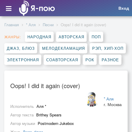
Вход
Главная
* Аля
Песни
Oops! I did it again (cover)
НАРОДНАЯ
АВТОРСКАЯ
ПОП
ЖАНРЫ:
ДЖАЗ, БЛЮЗ
МЕЛОДЕКЛАМАЦИЯ
РЭП, ХИП-ХОП
ЭЛЕКТРОННАЯ
СОАВТОРСКАЯ
РОК
РАЗНОЕ
Oops! I did it again (cover)
* Аля
г. Москва
Исполнитель
Аля *
Автор текста
Brithey Spears
Автор музыки
Postmodern Jukebox
Жанр
Джаз, блюз