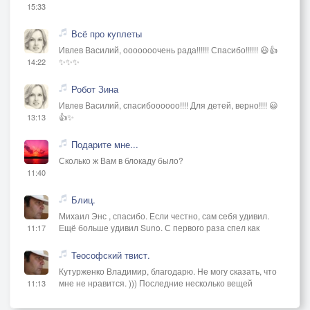
15:33
Всё про куплеты
Ивлев Василий, ооооооочень рада!!!!!! Спасибо!!!!!! 😃👍
✨✨✨
14:22
Робот Зина
Ивлев Василий, спасибоооооо!!!! Для детей, верно!!!! 😃
👍✨
13:13
Подарите мне...
Сколько ж Вам в блокаду было?
11:40
Блиц.
Михаил Энс , спасибо. Если честно, сам себя удивил.
Ещё больше удивил Suno. С первого раза спел как
11:17
Теософский твист.
Кутурженко Владимир, благодарю. Не могу сказать, что
мне не нравится. ))) Последние несколько вещей
11:13