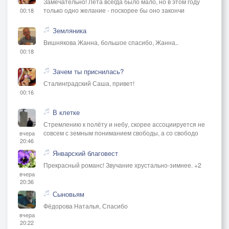
Замечательно! Лета всегда было мало, но в этом году
только одно желание - поскорее бы оно закончи
00:18
Земляника
Вишнякова Жанна, большое спасибо, Жанна..
00:18
Зачем ты приснилась?
Сталинградский Саша, привет!
00:16
В клетке
Стремлению к полёту и небу, скорее ассоциируется не
совсем с земным пониманием свободы, а со свободо
вчера
20:46
Январский благовест
Прекрасный романс! Звучание хрустально-зимнее. +2
вчера
20:36
Сыновьям
Фёдорова Наталья, Спасибо
вчера
20:22