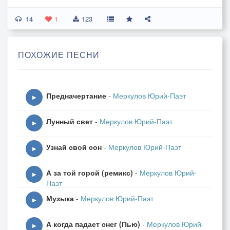
14
1
123
ПОХОЖИЕ ПЕСНИ
Предначертание
-
Меркулов Юрий-Паэт
▶
Лунный свет
-
Меркулов Юрий-Паэт
▶
Узнай свой сон
-
Меркулов Юрий-Паэт
▶
А за той горой (ремикс)
-
Меркулов Юрий-
▶
Паэт
Музыка
-
Меркулов Юрий-Паэт
▶
А когда падает снег (Пью)
-
Меркулов Юрий-
▶