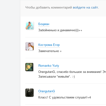
Чтобы добавить комментарий
войдите на сайт
.
oktober 1991
Боцман
Забойненько и динамично)))++
Кострома Егор
Замечательно +
Romanko Yuriy
OrangutanG, спасибо большое за внимание! Эта
Записывали "живьём". :-)
OrangutanG
Класс! С удовольствием слушал!+4