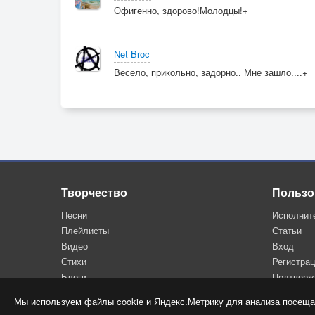
Офигенно, здорово!Молодцы!+
Net Broc
Весело, прикольно, задорно.. Мне зашло....+
Творчество
Пользо
Песни
Исполнит
Плейлисты
Статьи
Видео
Вход
Стихи
Регистра
Блоги
Подтверж
Мы используем файлы cookie и Яндекс.Метрику для анализа посеща