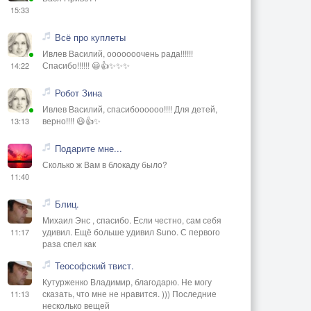
15:33
Всё про куплеты
Ивлев Василий, ооооооочень рада!!!!!!
Спасибо!!!!!! 😃👍✨✨✨
14:22
Робот Зина
Ивлев Василий, спасибоооооо!!!! Для детей,
верно!!!! 😃👍✨
13:13
Подарите мне...
Сколько ж Вам в блокаду было?
11:40
Блиц.
Михаил Энс , спасибо. Если честно, сам себя
удивил. Ещё больше удивил Suno. С первого
11:17
раза спел как
Теософский твист.
Кутурженко Владимир, благодарю. Не могу
сказать, что мне не нравится. ))) Последние
11:13
несколько вещей