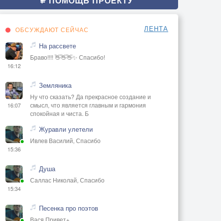
ПОМОЩЬ ПРОЕКТУ
ЛЕНТА
ОБСУЖДАЮТ СЕЙЧАС
На рассвете
Браво!!!! 👋👋👋✨ Спасибо!
16:12
Земляника
Ну что сказать? Да прекрасное создание и
смысл, что является главным и гармония
16:07
спокойная и чиста. Б
Журавли улетели
Ивлев Василий, Спасибо
15:36
Душа
Саллас Николай, Спасибо
15:34
Песенка про поэтов
Вася Привет+