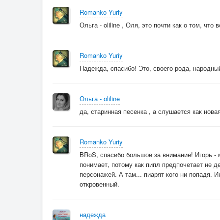
Romanko Yuriy
Ольга - oliline , Оля, это почти как о том, что
Romanko Yuriy
Надежда, cпасибо! Это, своего рода, народный 
Ольга - oliline
да, старинная песенка , а слушается как новая
Romanko Yuriy
BRoS, спасибо большое за внимание! Игорь -
понимает, потому как пипл предпочетает не д
персонажей. А там... пиарят кого ни попадя. 
откровенный.
надежда