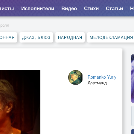
листы
Исполнители
Видео
Стихи
Статьи
Н
-ролл
ОННАЯ
ДЖАЗ, БЛЮЗ
НАРОДНАЯ
МЕЛОДЕКЛАМАЦИЯ
Romanko Yuriy
Дортмунд