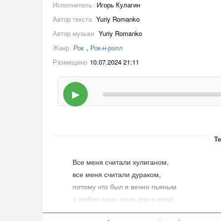
Исполнитель
Игорь Кулагин
Автор текста
Yuriy Romanko
Автор музыки
Yuriy Romanko
Жанр
Рок
,
Рок-н-ролл
Размещено
10.07.2024 21:11
▶
Те
Все меня считали хулиганом,
все меня считали дураком,
потому что был я вечно пьяным
и любил один лишь рок-н-ролл,
всего один лишь рок-н-ролл!