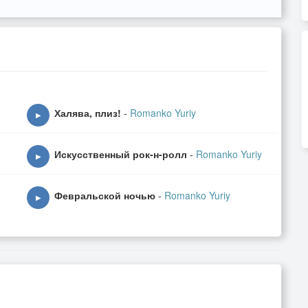
Халява, плиз!
-
Romanko Yuriy
▶
Искусственный рок-н-ролл
-
Romanko Yuriy
▶
Февральской ночью
-
Romanko Yuriy
▶