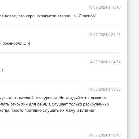
16.07.2024 в 16:16
 всё новое, это хорошо забытое старое...:-) Спасибо!
15.07.2024 в 21:23
рок-н-ролл...:-)
14.07.2024 в 14:54
 !
14.07.2024 в 13:38
 музыкант высочайшего уровня. Не каждый это слышит и
елать открытий для себя, а слушает только раскрученных
Иногда просто противно слушать их лажу и плагиат
14.07.2024 в 10:48