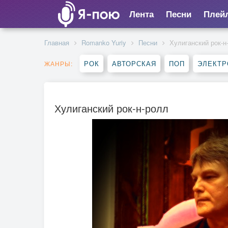
Лента
Песни
Плей
Главная
Romanko Yuriy
Песни
Хулиганский рок-н
РОК
АВТОРСКАЯ
ПОП
ЭЛЕКТР
ЖАНРЫ:
Хулиганский рок-н-ролл