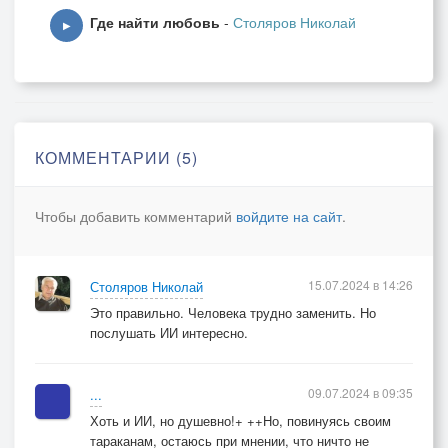
Где найти любовь
-
Столяров Николай
▶
Поймёшь все прелести полёта,
И не во сне, а наяву.
Но не споткнись на поворотах,
Цени любовь, свою судьбу.
КОММЕНТАРИИ (5)
Чтобы добавить комментарий
войдите на сайт
.
15.07.2024 в 14:26
Столяров Николай
Это правильно. Человека трудно заменить. Но
послушать ИИ интересно.
09.07.2024 в 09:35
...
Хоть и ИИ, но душевно!+ ++Но, повинуясь своим
тараканам, остаюсь при мнении, что ничто не