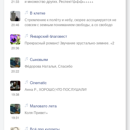
и множество других. Респект!👍👍👍+++++
21:33
В клетке
Стремлению к полёту и небу, скорее ассоциируется не
совсем с земным пониманием свободы, а со свободо
20:46
Январский благовест
Прекрасный романс! Звучание хрустально-зимнее. +2
20:36
Сыновьям
Фёдорова Наталья, Спасибо
20:22
Cinematic
Анна Р., ХОРОШО,ЧТО ПОСЛУШАЛИ!
19:38
Маловато лета
Коля Привет+
19:31
Всё про куплеты