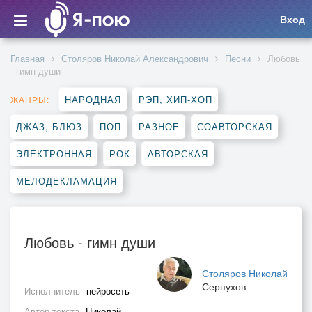
Вход
Главная
Столяров Николай Александрович
Песни
Любовь
- гимн души
НАРОДНАЯ
РЭП, ХИП-ХОП
ЖАНРЫ:
ДЖАЗ, БЛЮЗ
ПОП
РАЗНОЕ
СОАВТОРСКАЯ
ЭЛЕКТРОННАЯ
РОК
АВТОРСКАЯ
МЕЛОДЕКЛАМАЦИЯ
Любовь - гимн души
Столяров Николай
Серпухов
Исполнитель
нейросеть
Автор текста
Николай