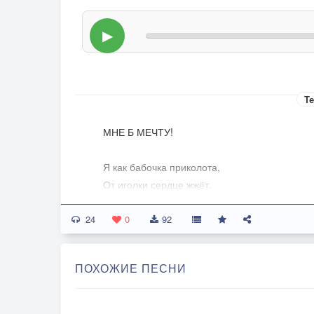
▶
Те
МНЕ Б МЕЧТУ!
Я как бабочка приколота,
От иголки сердце жжёт.
Мне б мечту, ну хоть какую-то,
24
Счастье в след само придёт.
0
92
Все растратились желания,
Силы тают не спеша,
ПОХОЖИЕ ПЕСНИ
Может быть я стала старою,
Может плоть, но не душа.