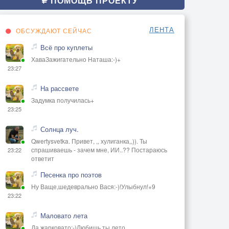
ПОМОЩЬ ПРОЕКТУ
ЛЕНТА
ОБСУЖДАЮТ СЕЙЧАС
Всё про куплеты
ХаваЗажигательно Наташа:-)+
23:27
На рассвете
Задумка получилась+
23:25
Солнца луч.
Qwertysvetka. Привет, ,, хулиганка,,)). Ты
спрашиваешь - зачем мне, ИИ..?? Постараюсь
23:22
ответит
Песенка про поэтов
Ну Ваще,шедеврально Вася:-)!Улыбнул!+9
23:22
Маловато лета
Да,жарковато:-)Любишь ты лето