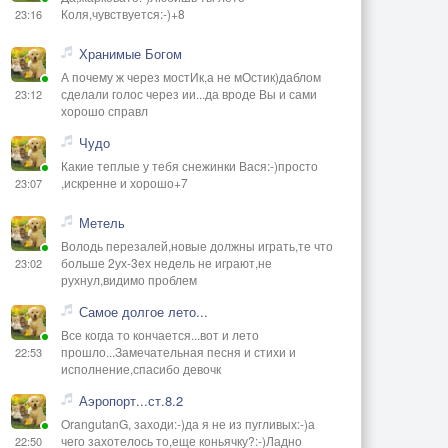
Коля,чувствуется:-)+8
23:16
Хранимые Богом
А почему ж через мостИк,а не мОстик)даблом
сделали голос через ии...да вроде Вы и сами
23:12
хорошо справл
Чудо
Какие теплые у тебя снежинки Вася:-)просто
,искренне и хорошо+7
23:07
Метель
Володь перезалей,новые должны играть,те что
больше 2ух-3ех недель не играют,не
23:02
рухнул,видимо проблем
Самое долгое лето...
Все когда то кончается...вот и лето
прошло...Замечательная песня и стихи и
22:53
исполнение,спасибо девочк
Аэропорт...ст.8.2
OrangutanG, заходи:-)да я не из пугливых:-)а
чего захотелось то,еще коньячку?:-)Ладно
22:50