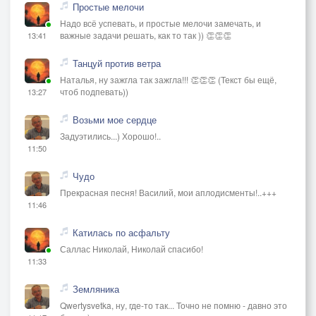
Простые мелочи
Надо всё успевать, и простые мелочи замечать, и
важные задачи решать, как то так )) 👏👏👏
13:41
Танцуй против ветра
Наталья, ну зажгла так зажгла!!! 👏👏👏 (Текст бы ещё,
чтоб подпевать))
13:27
Возьми мое сердце
Задуэтились...) Хорошо!..
11:50
Чудо
Прекрасная песня! Василий, мои аплодисменты!..+++
11:46
Катилась по асфальту
Саллас Николай, Николай спасибо!
11:33
Земляника
Qwertysvetka, ну, где-то так... Точно не помню - давно это