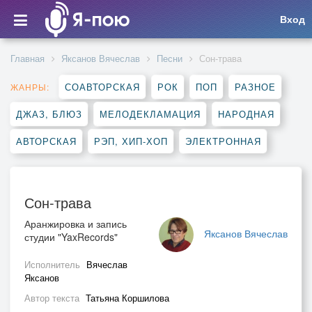
Вход
Главная
Яксанов Вячеслав
Песни
Сон-трава
СОАВТОРСКАЯ
РОК
ПОП
РАЗНОЕ
ЖАНРЫ:
ДЖАЗ, БЛЮЗ
МЕЛОДЕКЛАМАЦИЯ
НАРОДНАЯ
АВТОРСКАЯ
РЭП, ХИП-ХОП
ЭЛЕКТРОННАЯ
Сон-трава
Аранжировка и запись
Яксанов Вячеслав
студии "YaxRecords"
Исполнитель
Вячеслав
Яксанов
Автор текста
Татьяна Коршилова