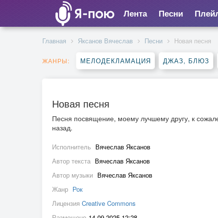
Лента
Песни
Плей
Главная
Яксанов Вячеслав
Песни
Новая песня
МЕЛОДЕКЛАМАЦИЯ
ДЖАЗ, БЛЮЗ
ЖАНРЫ:
Новая песня
Песня посвящение, моему лучшему другу, к сожал
назад.
Исполнитель
Вячеслав Яксанов
Автор текста
Вячеслав Яксанов
Автор музыки
Вячеслав Яксанов
Жанр
Рок
Лицензия
Creative Commons
Размещено
14.09.2025 12:28