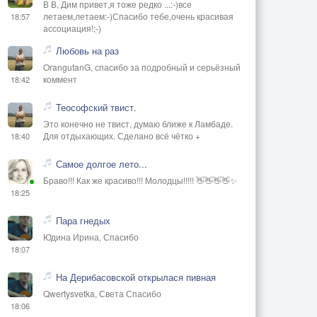
В В, Дим привет,я тоже редко ...:-)все
летаем,летаем:-)Спасибо тебе,очень красивая
18:57
ассоциация!;-)
Любовь на раз
OrangutanG, спасибо за подробный и серьёзный
коммент
18:42
Теософский твист.
Это конечно не твист, думаю ближе к Ламбаде.
Для отдыхающих. Сделано всё чётко +
18:40
Самое долгое лето...
Браво!!! Как же красиво!!! Молодцы!!!!! 👋👋👋👋✨
18:25
Пара гнедых
Юдина Ирина, Спасибо
18:07
На Дерибасовской открылася пивная
Qwertysvetka, Света Спасибо
18:06