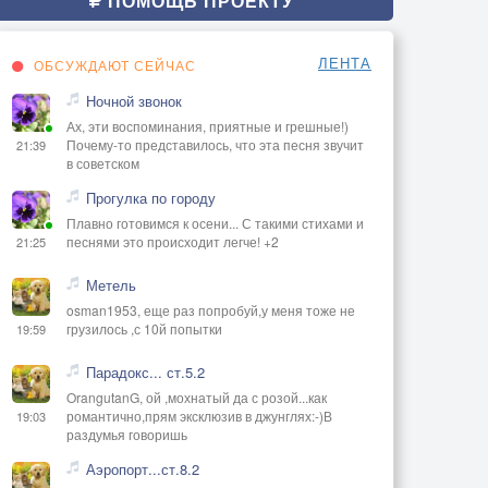
ПОМОЩЬ ПРОЕКТУ
ЛЕНТА
ОБСУЖДАЮТ СЕЙЧАС
Ночной звонок
Ах, эти воспоминания, приятные и грешные!)
Почему-то представилось, что эта песня звучит
21:39
в советском
Прогулка по городу
Плавно готовимся к осени... С такими стихами и
песнями это происходит легче! +2
21:25
Метель
osman1953, еще раз попробуй,у меня тоже не
грузилось ,с 10й попытки
19:59
Парадокс... ст.5.2
OrangutanG, ой ,мохнатый да с розой...как
романтично,прям эксклюзив в джунглях:-)В
19:03
раздумья говоришь
Аэропорт...ст.8.2