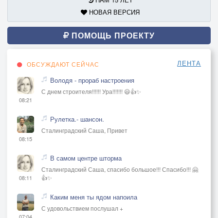
НОВАЯ ВЕРСИЯ
ПОМОЩЬ ПРОЕКТУ
ЛЕНТА
ОБСУЖДАЮТ СЕЙЧАС
Володя - прораб настроения
С днем строителя!!!!!! Ура!!!!!!! 😃👍✨
08:21
Рулетка.- шансон.
Сталинградский Саша, Привет
08:15
В самом центре шторма
Сталинградский Саша, спасибо большое!!! Спасибо!!! 🤗
👍✨
08:11
Каким меня ты ядом напоила
С удовольствием послушал +
07:04