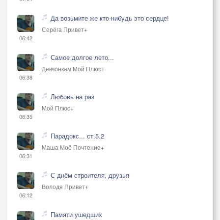
Да возьмите же кто-нибудь это сердце!
Серёга Привет+
06:42
Самое долгое лето...
Девчонкам Мой Плюс+
06:38
Любовь на раз
Мой Плюс+
06:35
Парадокс... ст.5.2
Маша Моё Почтение+
06:31
С днём строителя, друзья
Володя Привет+
06:12
Памяти ушедших