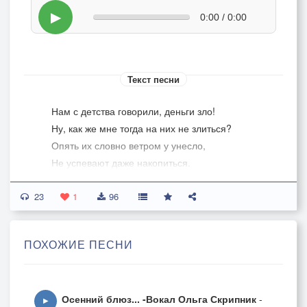
▶
0:00 / 0:00
Текст песни
Нам с детства говорили, деньги зло!
Ну, как же мне тогда на них не злиться?
Опять их словно ветром у унесло,
Не успевают даже накопиться.
Я красный кошелек себе куплю,
23
На счастье положу в него монету,
1
96
И заговор чудесный нашепчу,
И деньги разведутся по приметам.
ПОХОЖИЕ ПЕСНИ
ПРИПЕВ:
Ах деньги, деньги, деньги
То манят, то грозят.
Осенний блюз... -Вокал Ольга Скрипник
-
Они, как приведенье
▶