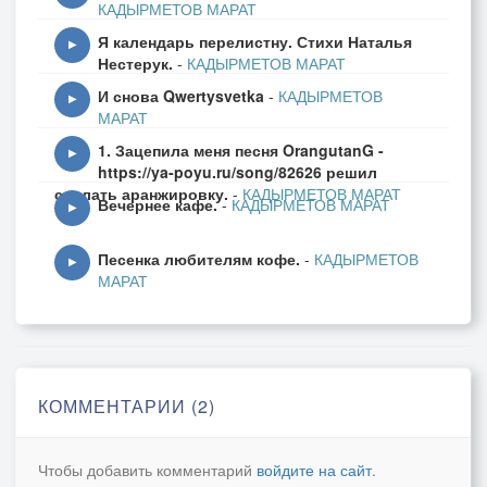
КАДЫРМЕТОВ МАРАТ
Исчезнуть норовят.
Я календарь перелистну. Стихи Наталья
А любят деньги только
▶
Нестерук.
-
КАДЫРМЕТОВ МАРАТ
Того , кто любит их
И снова Qwertysvetka
-
КАДЫРМЕТОВ
И не считает сколько,
▶
МАРАТ
Есть денег у других.
1. Зацепила меня песня OrangutanG -
▶
https://ya-poyu.ru/song/82626 решил
Куплю себе машину и манто,
сделать аранжировку.
-
КАДЫРМЕТОВ МАРАТ
Вечернее кафе.
-
КАДЫРМЕТОВ МАРАТ
И ехать буду , взгляд даря манерный.
▶
И не узнает мой секрет никто,
Песенка любителям кофе.
-
КАДЫРМЕТОВ
Про деньги, что ведутся планомерно.
▶
МАРАТ
Не граблю я и в карты не игрок,
И не пытаю счастья у рулетки.
Купила просто красный кошелек,
И превратилась жизнь моя в конфетку.
КОММЕНТАРИИ (2)
Мой кошелёчек очень не велик,
Всего --то чтобы, денег мне хватало.
Чтобы добавить комментарий
войдите на сайт
.
И пусть исчезнет он, как и возник,