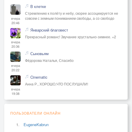
В клетке
Стремлению к полёту и небу, скорее ассоциируется не
совсем с земным пониманием свободы, а со свободо
вчера
20:46
Январский благовест
Прекрасный романс! Звучание хрустально-зимнее. +2
вчера
20:36
Сыновьям
Фёдорова Наталья, Спасибо
вчера
20:22
Cinematic
Анна Р., ХОРОШО,ЧТО ПОСЛУШАЛИ!
вчера
19:38
ПОЛЬЗОВАТЕЛИ ОНЛАЙН
EugeneKabrun