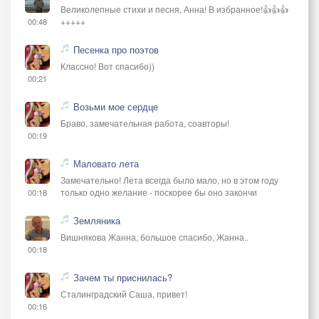
Великолепные стихи и песня, Анна! В избранное!👍👍👍
+++++
00:48
Песенка про поэтов
Классно! Вот спасибо))
00:21
Возьми мое сердце
Браво, замечательная работа, соавторы!
00:19
Маловато лета
Замечательно! Лета всегда было мало, но в этом году
только одно желание - поскорее бы оно закончи
00:18
Земляника
Вишнякова Жанна, большое спасибо, Жанна..
00:18
Зачем ты приснилась?
Сталинградский Саша, привет!
00:16