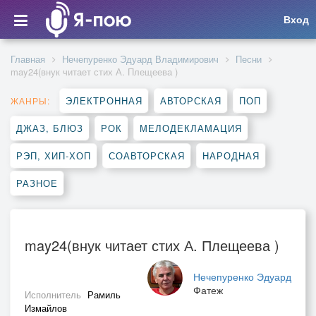
Вход
Главная
Нечепуренко Эдуард Владимирович
Песни
may24(внук читает стих А. Плещеева )
ЭЛЕКТРОННАЯ
АВТОРСКАЯ
ПОП
ЖАНРЫ:
ДЖАЗ, БЛЮЗ
РОК
МЕЛОДЕКЛАМАЦИЯ
РЭП, ХИП-ХОП
СОАВТОРСКАЯ
НАРОДНАЯ
РАЗНОЕ
may24(внук читает стих А. Плещеева )
Нечепуренко Эдуард
Фатеж
Исполнитель
Рамиль
Измайлов