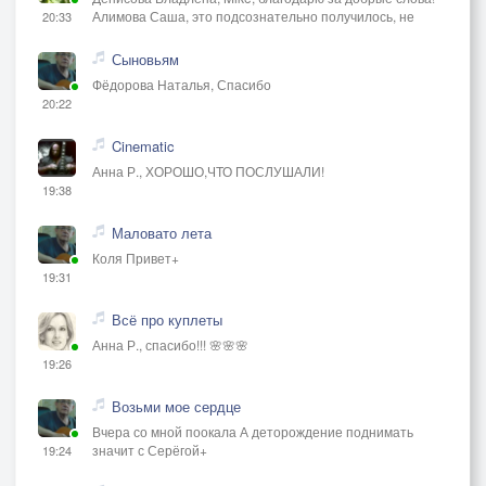
Алимова Саша, это подсознательно получилось, не
20:33
Сыновьям
Фёдорова Наталья, Спасибо
20:22
Cinematic
Анна Р., ХОРОШО,ЧТО ПОСЛУШАЛИ!
19:38
Маловато лета
Коля Привет+
19:31
Всё про куплеты
Анна Р., спасибо!!! 🌸🌸🌸
19:26
Возьми мое сердце
Вчера со мной поокала А деторождение поднимать
значит с Серёгой+
19:24