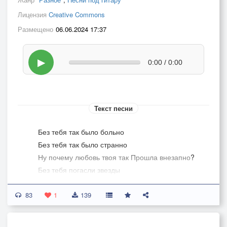
Лицензия
Creative Commons
Размещено
06.06.2024 17:37
▶
0:00 / 0:00
Текст песни
Без тебя так было больно
Без тебя так было странно
Ну почему любовь твоя так Прошла внезапно?
Без тебя погасли звезды
Без тебя не светит солнце
83
В голове моей опять ты
1
139
Ну несерьёзно