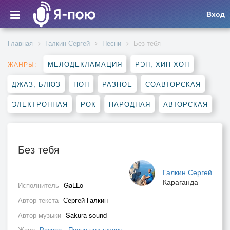
Вход
Главная
Галкин Сергей
Песни
Без тебя
МЕЛОДЕКЛАМАЦИЯ
РЭП, ХИП-ХОП
ЖАНРЫ:
ДЖАЗ, БЛЮЗ
ПОП
РАЗНОЕ
СОАВТОРСКАЯ
ЭЛЕКТРОННАЯ
РОК
НАРОДНАЯ
АВТОРСКАЯ
Без тебя
Галкин Сергей
Караганда
Исполнитель
GaLLo
Автор текста
Сергей Галкин
Автор музыки
Sakura sound
Жанр
Разное
,
Песни под гитару