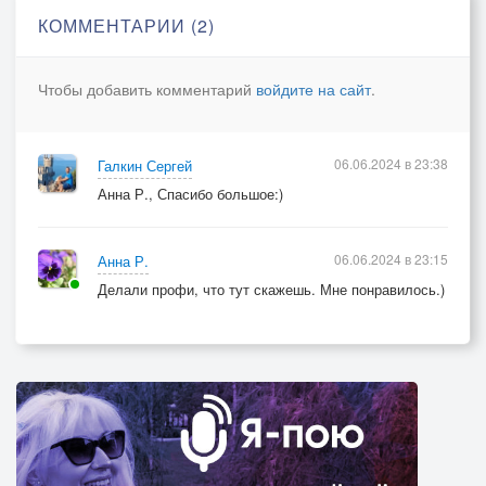
Без тебя погасли звезды
КОММЕНТАРИИ (2)
Без тебя не светит солнце
В голове моей опять ты
Чтобы добавить комментарий
войдите на сайт
.
Ну несерьёзно
Сердце проситься к тебе
06.06.2024 в 23:38
Галкин Сергей
Небо хмурое в огне
Анна Р., Спасибо большое:)
Ну а ты, ты просто приходи ко мне
06.06.2024 в 23:15
Анна Р.
Делали профи, что тут скажешь. Мне понравилось.)