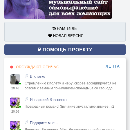
НАМ 15 ЛЕТ
НОВАЯ ВЕРСИЯ
ПОМОЩЬ ПРОЕКТУ
ЛЕНТА
ОБСУЖДАЮТ СЕЙЧАС
В клетке
Стремлению к полёту и небу, скорее ассоциируется не
совсем с земным пониманием свободы, а со свободо
20:46
Январский благовест
Прекрасный романс! Звучание хрустально-зимнее. +2
20:36
Подарите мне...
Денисова Владлена, Mike, благодарю за добрые слова!