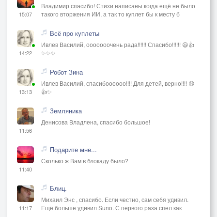
Владимир спасибо! Стихи написаны когда ещё не было
такого вторжения ИИ, а так то куплет бы к месту б
15:07
Всё про куплеты
Ивлев Василий, ооооооочень рада!!!!!! Спасибо!!!!!! 😃👍
✨✨✨
14:22
Робот Зина
Ивлев Василий, спасибоооооо!!!! Для детей, верно!!!! 😃
👍✨
13:13
Земляника
Денисова Владлена, спасибо большое!
11:56
Подарите мне...
Сколько ж Вам в блокаду было?
11:40
Блиц.
Михаил Энс , спасибо. Если честно, сам себя удивил.
Ещё больше удивил Suno. С первого раза спел как
11:17