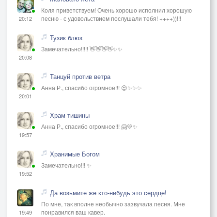
Коля приветствуем! Очень хорошо исполнил хорошую
песню - с удовольствием послушали тебя! ++++))!!!
20:12
Тузик блюз
Замечательно!!!!! 👋👋👋👋✨✨
20:08
Танцуй против ветра
Анна Р., спасибо огромное!!! 😍✨✨✨
20:01
Храм тишины
Анна Р., спасибо огромное!!! 🤗💛✨
19:57
Хранимые Богом
Замечательно!!! ✨
19:52
Да возьмите же кто-нибудь это сердце!
По мне, так вполне необычно зазвучала песня. Мне
понравился ваш кавер.
19:49