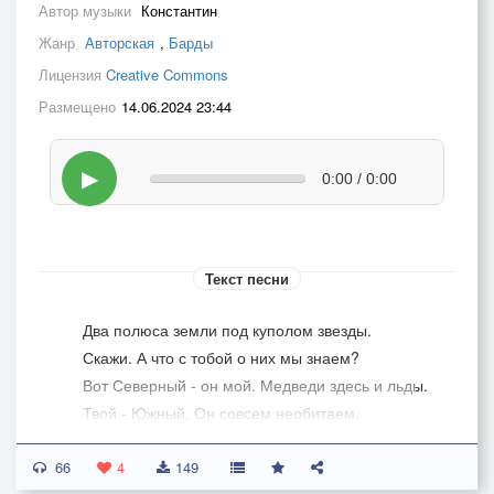
Автор музыки
Константин
Жанр
Авторская
,
Барды
Лицензия
Creative Commons
Размещено
14.06.2024 23:44
▶
0:00 / 0:00
Текст песни
Два полюса земли под куполом звезды.
Скажи. А что с тобой о них мы знаем?
Вот Северный - он мой. Медведи здесь и льды.
Твой - Южный. Он совсем необитаем.
66
Два полюса земли в безмолвии равнин.
4
149