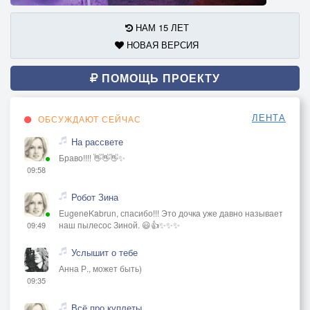
НАМ 15 ЛЕТ
НОВАЯ ВЕРСИЯ
ПОМОЩЬ ПРОЕКТУ
ЛЕНТА
ОБСУЖДАЮТ СЕЙЧАС
На рассвете
Браво!!!! 👋👋👋✨
09:58
Робот Зина
EugeneKabrun, спасибо!!! Это дочка уже давно называет
наш пылесос Зиной. 😃👍✨✨✨
09:49
Услышит о тебе
Анна Р., может быть)
09:35
Всё про куплеты