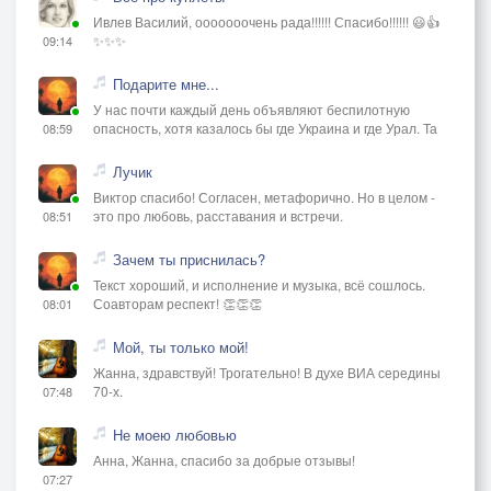
Ивлев Василий, ооооооочень рада!!!!!! Спасибо!!!!!! 😃👍
✨✨✨
09:14
Подарите мне...
У нас почти каждый день объявляют беспилотную
опасность, хотя казалось бы где Украина и где Урал. Та
08:59
Лучик
Виктор спасибо! Согласен, метафорично. Но в целом -
это про любовь, расставания и встречи.
08:51
Зачем ты приснилась?
Текст хороший, и исполнение и музыка, всё сошлось.
Соавторам респект! 👏👏👏
08:01
Мой, ты только мой!
Жанна, здравствуй! Трогательно! В духе ВИА середины
70-х.
07:48
Не моею любовью
Анна, Жанна, спасибо за добрые отзывы!
07:27