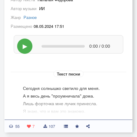
Автор музыки
ИИ
Жанр
Разное
Размещено
08.05.2024 17:51
▶
0:00 / 0:00
Текст песни
Сегодня солнышко светило для меня.
А я весь день "проумничала" дома.
Лишь форточка мне лучик принесла.
Я знаю, что и вам это знакомо.
55
А завтра солнышко засветит в ритме дня,
7
107
Я выскочу! И распахну объятья!