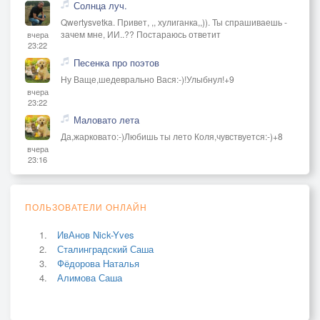
Солнца луч.
Qwertysvetka. Привет, ,, хулиганка,,)). Ты спрашиваешь -
зачем мне, ИИ..?? Постараюсь ответит
вчера
23:22
Песенка про поэтов
Ну Ваще,шедеврально Вася:-)!Улыбнул!+9
вчера
23:22
Маловато лета
Да,жарковато:-)Любишь ты лето Коля,чувствуется:-)+8
вчера
23:16
ПОЛЬЗОВАТЕЛИ ОНЛАЙН
ИвАнов Nick-Yves
Сталинградский Саша
Фёдорова Наталья
Алимова Саша