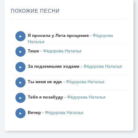
Встречайте вновь задорную меня,
ПОХОЖИЕ ПЕСНИ
Мои земные Сёстры и конечно Братья!
Я просила у Лета прощения
-
Фёдорова
▶
Наталья
Тише
-
Фёдорова Наталья
▶
За подземными ходами
-
Фёдорова Наталья
▶
Ты меня не жди
-
Фёдорова Наталья
▶
Тебя я позабуду
-
Фёдорова Наталья
▶
Вечер
-
Фёдорова Наталья
▶