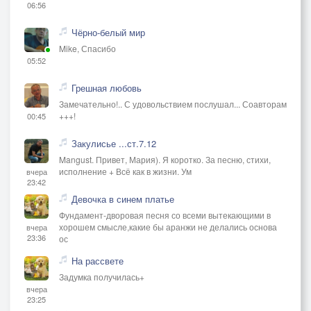
06:56
Чёрно-белый мир
Mike, Спасибо
05:52
Грешная любовь
Замечательно!.. С удовольствием послушал... Соавторам
+++!
00:45
Закулисье ...ст.7.12
Mangust. Привет, Мария). Я коротко. За песню, стихи,
исполнение + Всё как в жизни. Ум
вчера
23:42
Девочка в синем платье
Фундамент-дворовая песня со всеми вытекающими в
хорошем смысле,какие бы аранжи не делались основа
вчера
23:36
ос
На рассвете
Задумка получилась+
вчера
23:25