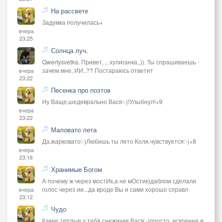
На рассвете
Задумка получилась+
вчера
23:25
Солнца луч.
Qwertysvetka. Привет, ,, хулиганка,,)). Ты спрашиваешь -
зачем мне, ИИ..?? Постараюсь ответит
вчера
23:22
Песенка про поэтов
Ну Ваще,шедеврально Вася:-)!Улыбнул!+9
вчера
23:22
Маловато лета
Да,жарковато:-)Любишь ты лето Коля,чувствуется:-)+8
вчера
23:16
Хранимые Богом
А почему ж через мостИк,а не мОстик)даблом сделали
голос через ии...да вроде Вы и сами хорошо справл
вчера
23:12
Чудо
Какие теплые у тебя снежинки Вася:-)просто ,искренне и