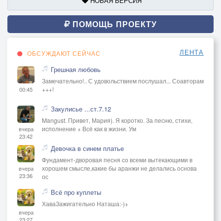
НОВАЯ ВЕРСИЯ
ПОМОЩЬ ПРОЕКТУ
ЛЕНТА
ОБСУЖДАЮТ СЕЙЧАС
Грешная любовь
Замечательно!.. С удовольствием послушал... Соавторам
+++!
00:45
Закулисье ...ст.7.12
Mangust. Привет, Мария). Я коротко. За песню, стихи,
исполнение + Всё как в жизни. Ум
вчера
23:42
Девочка в синем платье
Фундамент-дворовая песня со всеми вытекающими в
хорошем смысле,какие бы аранжи не делались основа
вчера
23:36
ос
Всё про куплеты
ХаваЗажигательно Наташа:-)+
вчера
23:27