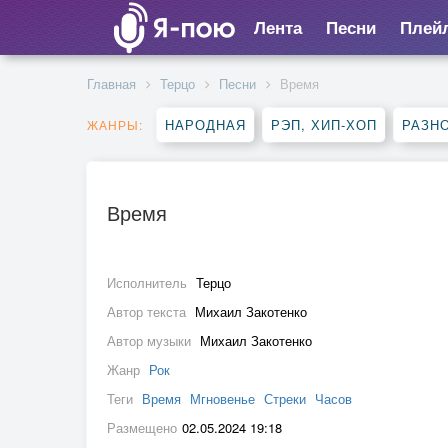
Лента
Песни
Плей
Главная
Терцо
Песни
Время
НАРОДНАЯ
РЭП, ХИП-ХОП
РАЗН
ЖАНРЫ:
Время
Исполнитель
Терцо
Автор текста
Михаил Закотенко
Автор музыки
Михаил Закотенко
Жанр
Рок
Теги
Время
Мгновенье
Стреки
Часов
Размещено
02.05.2024 19:18