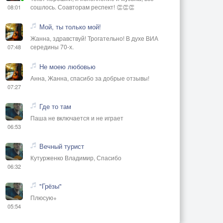
сошлось. Соавторам респект! 👏👏👏
08:01
Мой, ты только мой!
Жанна, здравствуй! Трогательно! В духе ВИА
середины 70-х.
07:48
Не моею любовью
Анна, Жанна, спасибо за добрые отзывы!
07:27
Где то там
Паша не включается и не играет
06:53
Вечный турист
Кутурженко Владимир, Спасибо
06:32
"Грёзы"
Плюсую+
05:54