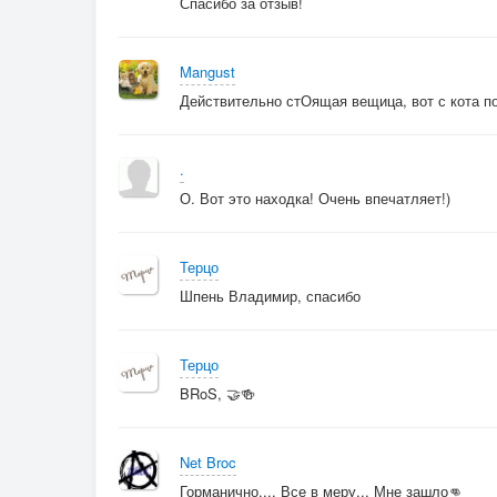
Спасибо за отзыв!
С ладоней у них
Ветер сдувает
Mangust
Еще мгновенье, или вечность
Действительно стОящая вещица, вот с кота по
Еще мгновенье, или вечность
Еще мгновенье, или вечность
.
Время не ждёт
О. Вот это находка! Очень впечатляет!)
Терцо
Шпень Владимир, спасибо
Терцо
BRoS, 🤝🍻
Net Broc
Горманично.... Все в меру... Мне зашло👊