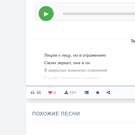
▶
Те
Лицом к лицу, но в отражениях
Своих зеркал, она и он
В закрытых комнатах сомнений
В руках предатель телефон
65
Не пишет и мозаикой черной
6
111
Покрыт его дурной оскал
Где ложь где правда?
ПОХОЖИЕ ПЕСНИ
Никто ответы не искал
Еще мгновенье, или вечность