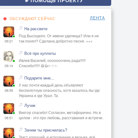
ПОМОЩЬ ПРОЕКТУ
ЛЕНТА
ОБСУЖДАЮТ СЕЙЧАС
На рассвете
Под Высоцкого. От имени удилища? Или я не
так понял? Сделана добротно песня. +++
09:21
Всё про куплеты
Ивлев Василий, ооооооочень рада!!!!!!
Спасибо!!!!!! 😃👍✨✨✨
09:14
Подарите мне...
У нас почти каждый день объявляют
беспилотную опасность, хотя казалось бы где
08:59
Украина и где Урал. Та
Лучик
Виктор спасибо! Согласен, метафорично. Но в
целом - это про любовь, расставания и встречи.
08:51
Зачем ты приснилась?
Текст хороший, и исполнение и музыка, всё