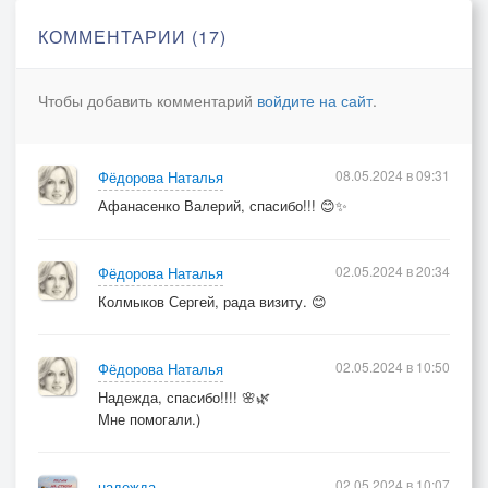
И мы с тобой как те же мудрецы.
КОММЕНТАРИИ (17)
О прошлом думаем теперь устало.
Чтобы добавить комментарий
войдите на сайт
.
Припев:
Всё улетает...
Всё проходит...
08.05.2024 в 09:31
Фёдорова Наталья
Всё исчезает мыльным пузырём...
Афанасенко Валерий, спасибо!!! 😊✨
Как рады мы, когда тепло находим...
И как грустим...ненастным серым днём...
02.05.2024 в 20:34
Фёдорова Наталья
Колмыков Сергей, рада визиту. 😊
02.05.2024 в 10:50
Фёдорова Наталья
Надежда, спасибо!!!! 🌸🌿
Мне помогали.)
02.05.2024 в 10:07
надежда