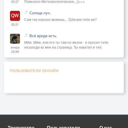
Помолого-Метеорологическое...))+++
00:27
Солнца луч.
Сам так хорошо можешь... 🤔Зачем тебе ии?
00:21
Всё вроде есть.
Mike. Mike, или кто ты там по жизни - я просил тебя
незаходи ко мне на страницу. Ты накатил и теб
вчера
23:59
ПОЛЬЗОВАТЕЛИ ОНЛАЙН
Творчество
Пользователи
О нас