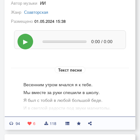
Автор музыки
ИИ
Жанр
Соавторская
Размещено
01.05.2024 15:38
▶
0:00 / 0:00
Текст песни
Весенним утром мчался я к тебе.
Мы вместе за руки спешили в школу.
Я был с тобой в любой большой беде.
И в светлой радости под звуки магнитолы.
94
Припев:
6
118
Всё улетает...
Всё проходит...