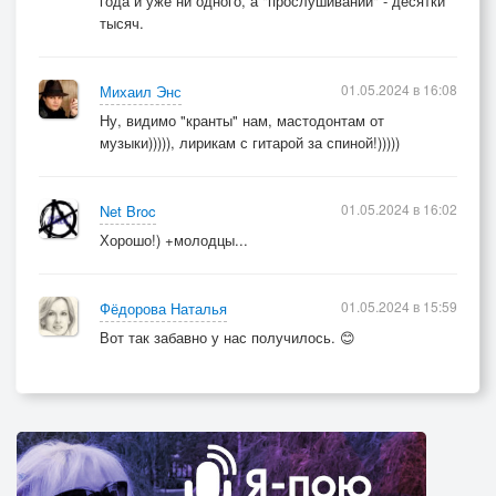
года и уже ни одного, а "прослушиваний" - десятки
тысяч.
01.05.2024 в 16:08
Михаил Энс
Ну, видимо "кранты" нам, мастодонтам от
музыки))))), лирикам с гитарой за спиной!)))))
01.05.2024 в 16:02
Net Broc
Хорошо!) +молодцы...
01.05.2024 в 15:59
Фёдорова Наталья
Вот так забавно у нас получилось. 😊