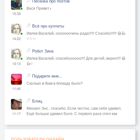
Песенка про поэтов
Вася Привет+
15:33
Всё про куплеты
Ивлев Василий, ооооооочень рада!!!!!! Спасибо!!!!!! 😃👍
✨✨✨
14:22
Робот Зина
Ивлев Василий, спасибоооооо!!!! Для детей, верно!!!! 😃
👍✨
13:13
Подарите мне...
Сколько ж Вам в блокаду было?
11:40
Блиц.
Михаил Энс , спасибо. Если честно, сам себя удивил.
Ещё больше удивил Suno. С первого раза спел как
11:17
ПОЛЬЗОВАТЕЛИ ОНЛАЙН