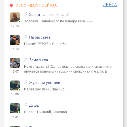
ЛЕНТА
ОБСУЖДАЮТ СЕЙЧАС
Зачем ты приснилась?
Хорошо!.. Напомнило по манере ВИА. +++
17:15
На рассвете
Браво!!!! 👋👋👋✨ Спасибо!
16:12
Земляника
Ну что сказать? Да прекрасное создание и смысл, что
является главным и гармония спокойная и чиста. Б
16:07
Журавли улетели
Ивлев Василий, Спасибо
15:36
Душа
Саллас Николай, Спасибо
15:34