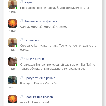
Чудо
Прекрасная песня! Василий, мои аплодисменты!..+++
11:46
Катилась по асфальту
Саллас Николай, Николай спасибо!
11:33
Земляника
Qwertysvetka, ну, где-то так... Точно не помню - давно это
было...)
11:17
Смысл жизни.
Стрижаков Виктор , в очередной раз поклон. Вы (Ты) не
только обладатель прекрасного тенора но и оче
11:16
Прогуляться я решил
Высоцкая Галина, Спасибо
09:03
Песенка про поэтов
Анна Р., Анна спасибо!