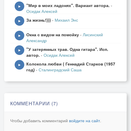
"Мир в моих ладонях". Вариант автора.
-
▶
Осидак Алексей
За жизнь!)))
-
Михаил Энс
▶
Окна с видом на помойку
-
Лисинский
▶
Александр
"У затерянных трав. Одна гитара". Исп.
▶
автор.
-
Осидак Алексей
Колокола любви ( Геннадий Старков (1957
▶
год)
-
Сталинградский Саша
КОММЕНТАРИИ (7)
Чтобы добавить комментарий
войдите на сайт
.