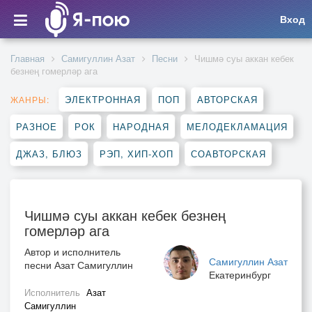
Вход
Главная
Самигуллин Азат
Песни
Чишмә суы аккан кебек
безнең гомерләр ага
ЭЛЕКТРОННАЯ
ПОП
АВТОРСКАЯ
ЖАНРЫ:
РАЗНОЕ
РОК
НАРОДНАЯ
МЕЛОДЕКЛАМАЦИЯ
ДЖАЗ, БЛЮЗ
РЭП, ХИП-ХОП
СОАВТОРСКАЯ
Чишмә суы аккан кебек безнең
гомерләр ага
Автор и исполнитель
Самигуллин Азат
песни Азат Самигуллин
Екатеринбург
Исполнитель
Азат
Самигуллин