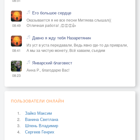
08:51
Его большое сердце
Оказывается я не все песни Митяева слышал((
Отличная работа! ,👏👏👏👍
08:49
Давно я жду тебя Назаретянин
Из уст в уста передавали, Ведь явно где-то да приврали,
А мы за чистую монету, Всё хаваем, съедим
08:41
Январский благовест
Анна Р., благодарю Вас!
08:23
ПОЛЬЗОВАТЕЛИ ОНЛАЙН
Зайко Максим
Ванина Светлана
Шпень Владимир
Сергеев Генрих