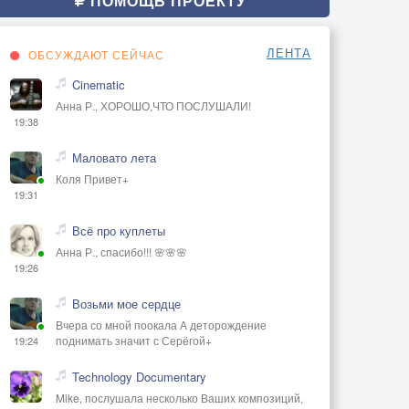
ПОМОЩЬ ПРОЕКТУ
ЛЕНТА
ОБСУЖДАЮТ СЕЙЧАС
Cinematic
Анна Р., ХОРОШО,ЧТО ПОСЛУШАЛИ!
19:38
Маловато лета
Коля Привет+
19:31
Всё про куплеты
Анна Р., спасибо!!! 🌸🌸🌸
19:26
Возьми мое сердце
Вчера со мной поокала А деторождение
поднимать значит с Серёгой+
19:24
Technology Documentary
Mike, послушала несколько Ваших композиций,