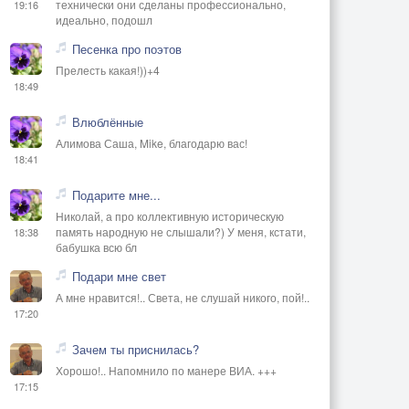
технически они сделаны профессионально,
19:16
идеально, подошл
Песенка про поэтов
Прелесть какая!))+4
18:49
Влюблённые
Алимова Саша, Mike, благодарю вас!
18:41
Подарите мне...
Николай, а про коллективную историческую
память народную не слышали?) У меня, кстати,
18:38
бабушка всю бл
Подари мне свет
А мне нравится!.. Света, не слушай никого, пой!..
17:20
Зачем ты приснилась?
Хорошо!.. Напомнило по манере ВИА. +++
17:15