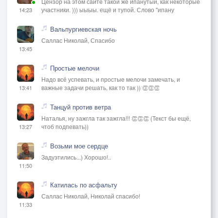
Цензор на этом сайте такой же ипанутый, как некоторые
участники. ))) ыыыы. ещё и тупой. Слово "ипану
14:23
Вальпургиевская ночь
Саллас Николай, Спасибо
13:45
Простые мелочи
Надо всё успевать, и простые мелочи замечать, и
важные задачи решать, как то так )) 👏👏👏
13:41
Танцуй против ветра
Наталья, ну зажгла так зажгла!!! 👏👏👏 (Текст бы ещё,
чтоб подпевать))
13:27
Возьми мое сердце
Задуэтились...) Хорошо!..
11:50
Катилась по асфальту
Саллас Николай, Николай спасибо!
11:33