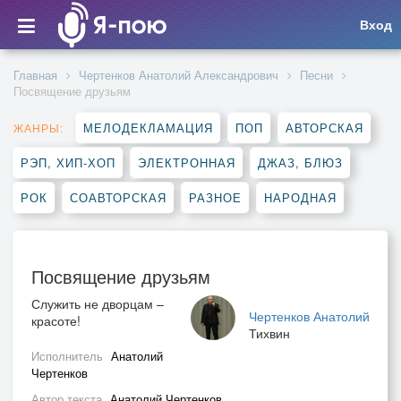
Вход
Главная
Чертенков Анатолий Александрович
Песни
Посвящение друзьям
МЕЛОДЕКЛАМАЦИЯ
ПОП
АВТОРСКАЯ
ЖАНРЫ:
РЭП, ХИП-ХОП
ЭЛЕКТРОННАЯ
ДЖАЗ, БЛЮЗ
РОК
СОАВТОРСКАЯ
РАЗНОЕ
НАРОДНАЯ
Посвящение друзьям
Служить не дворцам –
Чертенков Анатолий
красоте!
Тихвин
Исполнитель
Анатолий
Чертенков
Автор текста
Анатолий Чертенков