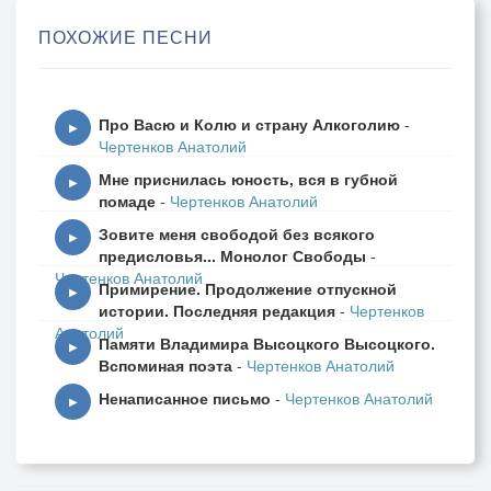
Без ветра мертвы паруса,
ПОХОЖИЕ ПЕСНИ
Печален корабль без команды.
И если душа не поёт,
Про Васю и Колю и страну Алкоголию
-
Нет солнца и месяц не светел…
▶
Чертенков Анатолий
Друзья мои, полный вперёд!
Мне приснилась юность, вся в губной
Покуда вы есть, я – бессмертен.
▶
помаде
-
Чертенков Анатолий
Зовите меня свободой без всякого
▶
предисловья... Монолог Свободы
-
Чертенков Анатолий
Примирение. Продолжение отпускной
▶
истории. Последняя редакция
-
Чертенков
Анатолий
Памяти Владимира Высоцкого Высоцкого.
▶
Вспоминая поэта
-
Чертенков Анатолий
Ненаписанное письмо
-
Чертенков Анатолий
▶