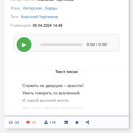
Жанр
Авторская
,
Барды
Теги
Анатолий Чертенков
Размещено
06.04.2024 14:49
▶
0:00 / 0:00
Текст песни
­­­­­­Служить не дворцам – красоте!
Уметь говорить со вселенной.
И самой высокой мечте
Дать веру, надежду и верность.
34
Творить и хранить чудеса.
14
118
Смеяться, когда всё неладно…