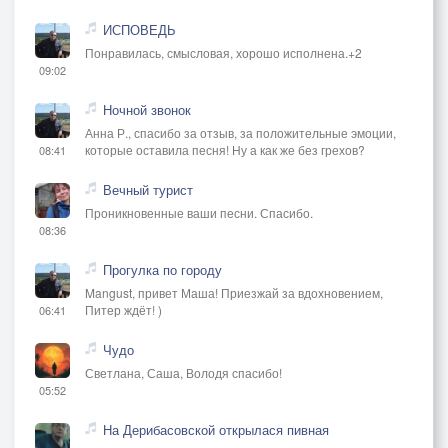
ИСПОВЕДЬ
Понравилась, смысловая, хорошо исполнена.+2
09:02
Ночной звонок
Анна Р., спасибо за отзыв, за положительные эмоции,
которые оставила песня! Ну а как же без грехов?
08:41
Вечный турист
Проникновенные ваши песни. Спасибо.
08:36
Прогулка по городу
Mangust, привет Маша! Приезжай за вдохновением,
Питер ждёт! )
06:41
Чудо
Светлана, Саша, Володя спасибо!
05:52
На Дерибасовской открылася пивная