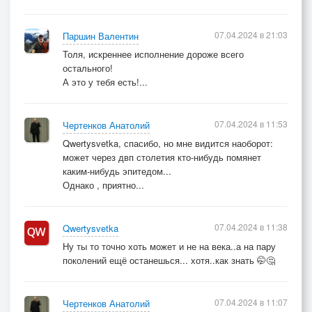
07.04.2024 в 21:03
Паршин Валентин
Толя, искреннее исполнение дороже всего
остального!
А это у тебя есть!...
07.04.2024 в 11:53
Чертенков Анатолий
Qwertysvetka, спасибо, но мне видится наоборот:
может через двп столетия кто-нибудь помянет
каким-нибудь эпитедом...
Однако , приятно...
07.04.2024 в 11:38
Qwertysvetka
Ну ты то точно хоть может и не на века..а на пару
поколений ещё останешься... хотя..как знать 🤭🤔
07.04.2024 в 11:07
Чертенков Анатолий