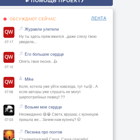
ПОМОЩЬ ПРОЕКТУ
ЛЕНТА
ОБСУЖДАЮТ СЕЙЧАС
Журавли улетели
Ну ты здесь прям вжился ..даже слезу твою
увидела...
07:17
Его большое сердце
Опять твоя песня.. 👍
07:12
Mike
Коля, хотела уже уйти навсегда, тут ты😜.. А
если авторы уже слушать не могут
07:06
ширпотребных певиц!! ??
Возьми мое сердце
Неожиданно 😄😁 Светк, врушка, с кузнецом
пришла же... Зачем нам кузнец? 🤭
07:03
Песенка про поэтов
Сталинградский Саша, Саша спасибо!