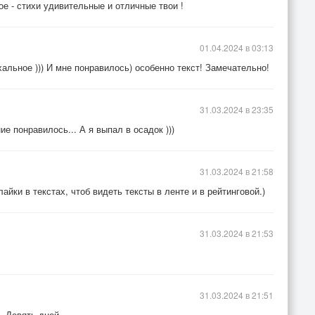
ое - стихи удивительные и отличные твои !
01.04.2024 в 03:13
альное ))) И мне понравилось) особенно текст! Замечательно!
31.03.2024 в 23:35
ие понравилось... А я выпал в осадок )))
31.03.2024 в 21:58
лайки в текстах, чтоб видеть тексты в ленте и в рейтинговой.)
31.03.2024 в 21:53
31.03.2024 в 21:51
а. Девять дней…