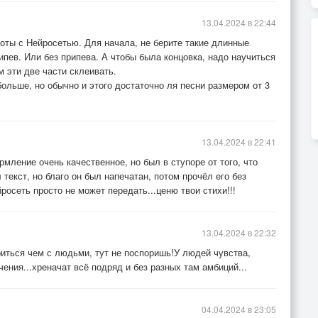
13.04.2024 в 22:44
боты с Нейросетью. Для начала, не берите такие длинные
ипев. Или без припева. А чтобы была концовка, надо научиться
м эти две части склеивать.
больше, но обычно и этого достаточно ля песни размером от 3
13.04.2024 в 22:41
мление очень качественное, но был в ступоре от того, что
текст, но благо он был напечатан, потом прочёл его без
йросеть просто не может передать...ценю твои стихи!!!
13.04.2024 в 22:32
риться чем с людьми, тут не поспоришь!У людей чувства,
чения...хреначат всё подряд и без разных там амбиций...
04.04.2024 в 23:05