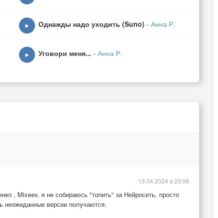
Однажды надо уходить (Suno)
-
Анна Р.
▶
Уговори меня...
-
Анна Р.
▶
13.04.2024 в 23:06
нко , Mixeev, я не собираюсь "топить" за Нейросеть, просто
нь неожиданные версии получаются.