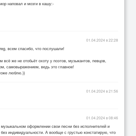
мор наповал и мозги в кашу:-
01.04.2024 в 22:28
reg, всем спасибо, что послушали!
 всё же не отобьёт охоту у поэтов, музыкантов, певцов,
м, самовыражением, ведь это главное!
тоже люблю.))
01.04.2024 в 21:56
01.04.2024 в 08:46
в музыкальном оформлении свои песни без исполнителей и
о без индивидуальности. А вообще с грустью констатирую, что