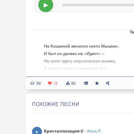
▶
Те
На Кошкиной женился некто Мышкин,
И был он далеко не «Идиот» –
Не катит здесь классическая книжка,
А просто захотел жениться! Вот …
59
Потом у них сынок родился – Мишка,
12
95
Решали долго, как же записать.
«Нескладно как-то будет: Мишка Мышкин
ПОХОЖИЕ ПЕСНИ
И Мишка Кошкин», – огорчалась мать …
«Нам благодарен будет наш сынишка! –
Сказал тогда находчивый отец, –
Кристаллизация-2
-
Анна Р.
▶