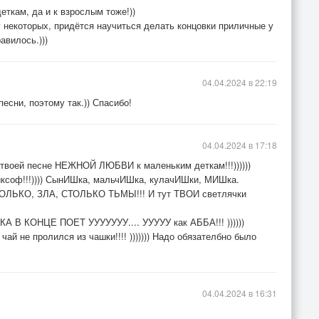
еткам, да и к взрослым тоже!))
 некоторых, придётся научиться делать концовки приличные у
авилось.)))
04.04.2024 в 22:19
 песни, поэтому так.)) Спасибо!
04.04.2024 в 17:18
 твоей песне НЕЖНОЙ ЛЮБВИ к маленьким деткам!!!))))))
ксоф!!!)))) СынИШка, мальчИШка, кулачИШки, МИШка.
ЬКО, ЗЛА, СТОЛЬКО ТЬМЫ!!! И тут ТВОИ светлячки
А В КОНЦЕ ПОЕТ УУУУУУУ.... УУУУУ как АББА!!! ))))))
ь чай не пролился из чашки!!!! ))))))) Надо обязателбно было
04.04.2024 в 16:31