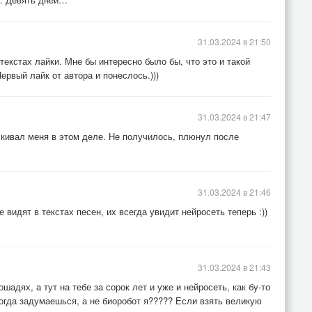
31.03.2024 в 21:50
текстах лайки. Мне бы интересно было бы, что это и такой
ервый лайк от автора и понеслось.)))
31.03.2024 в 21:47
скивал меня в этом деле. Не получилось, плюнул после
31.03.2024 в 21:46
 видят в текстах песен, их всегда увидит нейросеть теперь :))
31.03.2024 в 21:43
шадях, а тут на тебе за сорок лет и уже и нейросеть, как бу-то
огда задумаешься, а не биоробот я????? Если взять великую