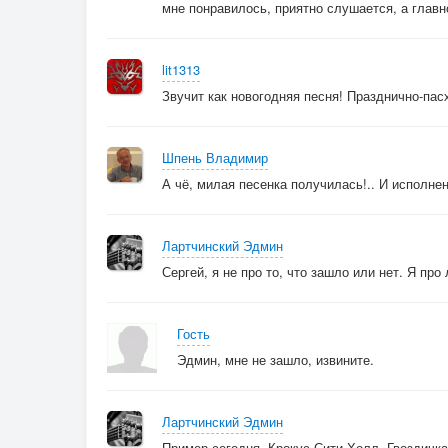
мне понравилось, приятно слушается, а главн
lit1313
Звучит как новогодняя песня! Празднично-пасх
Шпень Владимир
А чё, милая песенка получилась!.. И исполнен
Лартчинский Эдмин
Сергей, я не про то, что зашло или нет. Я про 
Гость
Эдмин, мне не зашло, извините.
Лартчинский Эдмин
Пример сегодня, Крокус Сити Холл. Гвоздичк