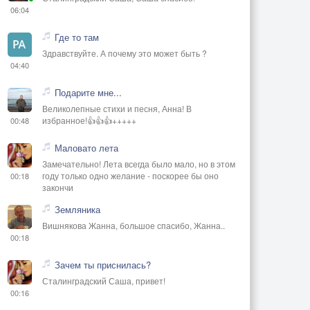
06:04
Где то там
Здравствуйте. А почему это может быть ?
04:40
Подарите мне...
Великолепные стихи и песня, Анна! В
избранное!👍👍👍+++++
00:48
Маловато лета
Замечательно! Лета всегда было мало, но в этом
году только одно желание - поскорее бы оно
00:18
закончи
Земляника
Вишнякова Жанна, большое спасибо, Жанна..
00:18
Зачем ты приснилась?
Сталинградский Саша, привет!
00:16