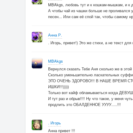
MBAkgs, любовь тут и к кошкам-мышкам, и к д
А чтобы чай из чашки больше не проливался у
песен... Или сам её спой так, чтобы самому нр
Анна Р.
. Игорь, привет!) Это же стихи, а не текст для
MBAkgs
Вернулся сказать Тебе Аня сколько же в этой
Сколько уменьшительно ласкательных суффи
ЭТО ОЧЕНЬ ЗДОРОВО!!! В НАШЕ ВРЕМЯ СТОЛ
ИШКИ!!!)))))
Только вот кайф обламываеться когда ДЕВУШК
И тут раз и обрыв!!!! Ну что такое, у меня чут
продлить это ОБАЛДЕННОЕ УУУУ.....!!!
. Игорь
Анна привет !!!