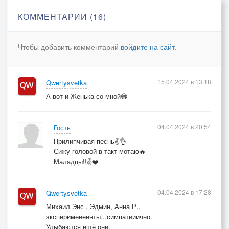
КОММЕНТАРИИ (16)
Чтобы добавить комментарий
войдите на сайт
.
15.04.2024 в 13:18
Qwertysvetka
А вот и Женька со мной😁
04.04.2024 в 20:54
Гость
Прилипчивая песнь✌️👌
Сижу головой в такт мотаю🔥
Маладцы!!✌️❤️
04.04.2024 в 17:28
Qwertysvetka
Михаил Энс , Эдмин, Анна Р.,
эксперимеееенты...симпатииично.
Улыбаются ещё они.