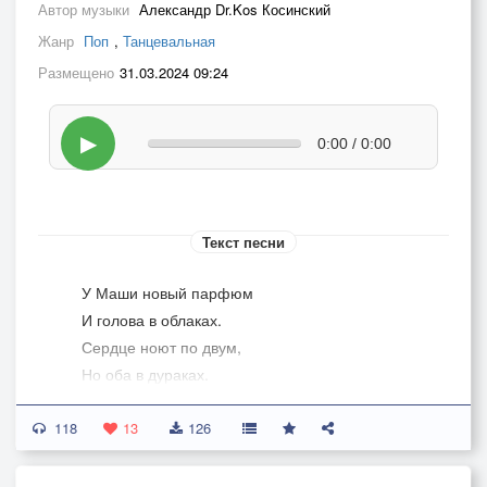
Автор музыки
Александр Dr.Kos Косинский
Жанр
Поп
,
Танцевальная
Размещено
31.03.2024 09:24
▶
0:00 / 0:00
Текст песни
У Маши новый парфюм
И голова в облаках.
Сердце ноют по двум,
Но оба в дураках.
У Маши виски и спрайт,
118
И осень через плечо
13
126
Сказать обоим "гудбай"...
Не, ну а чё?