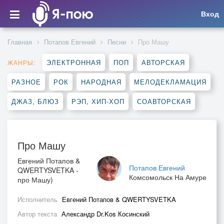
Вход
Главная
Потапов Евгений
Песни
Про Машу
ЭЛЕКТРОННАЯ
ПОП
АВТОРСКАЯ
ЖАНРЫ:
РАЗНОЕ
РОК
НАРОДНАЯ
МЕЛОДЕКЛАМАЦИЯ
ДЖАЗ, БЛЮЗ
РЭП, ХИП-ХОП
СОАВТОРСКАЯ
Про Машу
Евгений Потапов &
Потапов Евгений
QWERTYSVETKA -
Комсомольск На Амуре
про Машу)
Исполнитель
Евгений Потапов & QWERTYSVETKA
Автор текста
Александр Dr.Kos Косинский