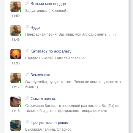
Возьми мое сердце
Задуэтились...) Хорошо!..
11:50
Чудо
Прекрасная песня! Василий, мои аплодисменты!..+++
11:46
Катилась по асфальту
Саллас Николай, Николай спасибо!
11:33
Земляника
Qwertysvetka, ну, где-то так... Точно не помню - давно это
было...)
11:17
Смысл жизни.
Стрижаков Виктор , в очередной раз поклон. Вы (Ты) не
только обладатель прекрасного тенора но и оче
11:16
Прогуляться я решил
Высоцкая Галина, Спасибо