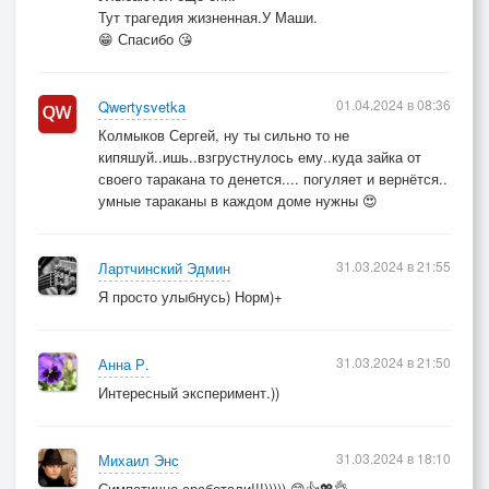
Тут трагедия жизненная.У Маши.
😁 Спасибо 😘
01.04.2024 в 08:36
Qwertysvetka
Колмыков Сергей, ну ты сильно то не
кипяшуй..ишь..взгрустнулось ему..куда зайка от
своего таракана то денется.... погуляет и вернётся..
умные тараканы в каждом доме нужны 😍
31.03.2024 в 21:55
Лартчинский Эдмин
Я просто улыбнусь) Норм)+
31.03.2024 в 21:50
Анна Р.
Интересный эксперимент.))
31.03.2024 в 18:10
Михаил Энс
Симпатично сработали!!!))))) 😁👍💖👌