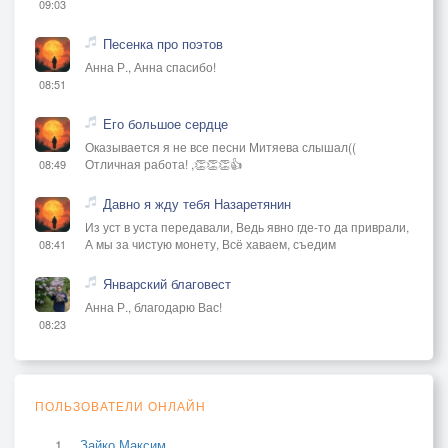
09:03
Песенка про поэтов
Анна Р., Анна спасибо!
08:51
Его большое сердце
Оказывается я не все песни Митяева слышал((
Отличная работа! ,👏👏👏👍
08:49
Давно я жду тебя Назаретянин
Из уст в уста передавали, Ведь явно где-то да приврали,
А мы за чистую монету, Всё хаваем, съедим
08:41
Январский благовест
Анна Р., благодарю Вас!
08:23
ПОЛЬЗОВАТЕЛИ ОНЛАЙН
Зайко Максим