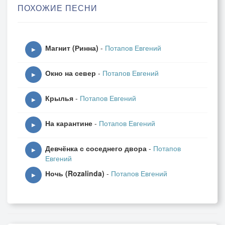
ПОХОЖИЕ ПЕСНИ
Припев.
В плеере зайка поёт о любви,
Магнит (Ринна)
-
Потапов Евгений
Переживи, Маша, и не реви!
▶
Томно и сладко о нежной любви.
Окно на север
-
Потапов Евгений
Переживи, Маша, и не реви!
▶
Крылья
-
Потапов Евгений
▶
Маша "не абонент"
На карантине
-
Потапов Евгений
Вчера и завтра офлайн,
▶
А эти мэнс-манекен
Девчёнка с соседнего двора
-
Потапов
В плену у Машиных тайн.
▶
Евгений
У Маши завтра аванс
Ночь (Rozalinda)
-
Потапов Евгений
И самый трезвый расчёт:
▶
Двоим ещё один шанс...
Не, ну а чё?