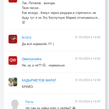
Так..Потапов.. выходи.
Твоя песня..
Как всегда ..Кинул зерно раздора.и спрятался..не
буду тут я за Эту Беспутную Марию отчитываться...
🤦
31.03.2024 в 13:42
lit1313
Да всё нормалёк !!!! )
31.03.2024 в 13:34
Qwertysvetka
Не..ну а чё?? 🤭.. нормально
31.03.2024 в 12:58
КАДЫРМЕТОВ МАРАТ
БРАВО.
31.03.2024 в 10:55
Гость
Чё там за зайка поёт о любви? 😁