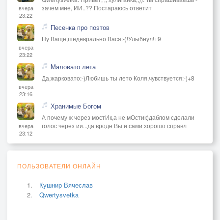
зачем мне, ИИ..?? Постараюсь ответит
вчера
23:22
Песенка про поэтов
Ну Ваще,шедеврально Вася:-)!Улыбнул!+9
вчера
23:22
Маловато лета
Да,жарковато:-)Любишь ты лето Коля,чувствуется:-)+8
вчера
23:16
Хранимые Богом
А почему ж через мостИк,а не мОстик)даблом сделали
голос через ии...да вроде Вы и сами хорошо справл
вчера
23:12
ПОЛЬЗОВАТЕЛИ ОНЛАЙН
Кушнир Вячеслав
Qwertysvetka