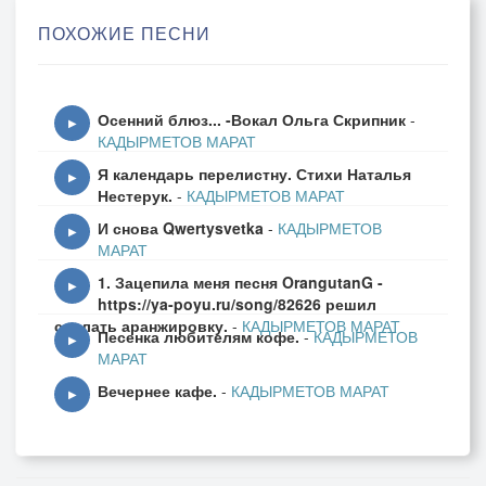
Да и катись - твоя любовь грешна,
ПОХОЖИЕ ПЕСНИ
Которая страдать лишь заставляет!
И клин найдётся, только улыбнусь,
Осенний блюз... -Вокал Ольга Скрипник
-
Цветы души по полю раскидаю,
▶
КАДЫРМЕТОВ МАРАТ
И сразу счастьем новым облачусь,
Я календарь перелистну. Стихи Наталья
Прижмусь к груди и, словно луч, растаю.
▶
Нестерук.
-
КАДЫРМЕТОВ МАРАТ
И снова Qwertysvetka
-
КАДЫРМЕТОВ
Тебе же не найти такой любви,
▶
МАРАТ
И клин такой тебе не по "карману",
1. Зацепила меня песня OrangutanG -
Ты в женщине не видишь доброты...
▶
https://ya-poyu.ru/song/82626 решил
Любовь должна быть чистой, без обмана!
сделать аранжировку.
-
КАДЫРМЕТОВ МАРАТ
Песенка любителям кофе.
-
КАДЫРМЕТОВ
▶
МАРАТ
21.02.2022г.
Вечернее кафе.
-
КАДЫРМЕТОВ МАРАТ
▶