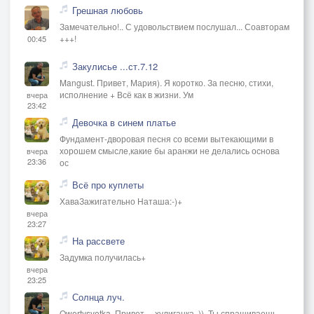
Грешная любовь
Замечательно!.. С удовольствием послушал... Соавторам
+++!
00:45
Закулисье ...ст.7.12
Mangust. Привет, Мария). Я коротко. За песню, стихи,
исполнение + Всё как в жизни. Ум
вчера
23:42
Девочка в синем платье
Фундамент-дворовая песня со всеми вытекающими в
хорошем смысле,какие бы аранжи не делались основа
вчера
23:36
ос
Всё про куплеты
ХаваЗажигательно Наташа:-)+
вчера
23:27
На рассвете
Задумка получилась+
вчера
23:25
Солнца луч.
Qwertysvetka. Привет, ,, хулиганка,,)). Ты спрашиваешь -