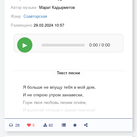
Автор музыки
Марат Кадырметов
Жанр
Соавторская
Размещено
29.03.2024 10:57
▶
0:00 / 0:00
Текст песни
Я больше не впущу тебя в мой дом,
И не открою утром занавески,
Гори твоя любовь лихим огнём,
И вылетай отсюда с диким треском!
28
Сердечной боли хватит уж с меня,
5
82
Клин клином, говорят все, вышибают,