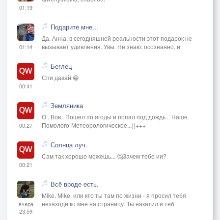
01:19
Подарите мне...
Да, Анна, в сегодняшней реальности этот подарок не
вызывает удивления. Увы. Не знаю: осознанно, и
01:14
Беглец
Спи давай 😁
00:41
Земляника
О.. Вов.. Пошел по ягоды и попал под дождь... Наше.
Помолого-Метеорологическое...))+++
00:27
Солнца луч.
Сам так хорошо можешь... 🤔Зачем тебе ии?
00:21
Всё вроде есть.
Mike. Mike, или кто ты там по жизни - я просил тебя
незаходи ко мне на страницу. Ты накатил и теб
вчера
23:59