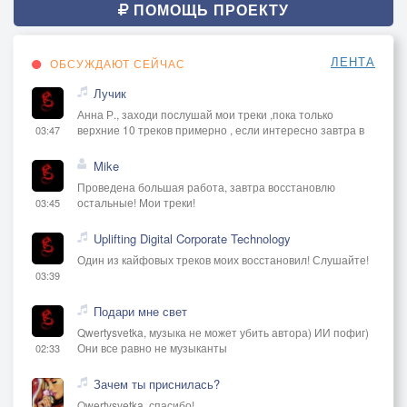
ПОМОЩЬ ПРОЕКТУ
ЛЕНТА
ОБСУЖДАЮТ СЕЙЧАС
Лучик
Анна Р., заходи послушай мои треки ,пока только
верхние 10 треков примерно , если интересно завтра в
03:47
Mike
Проведена большая работа, завтра восстановлю
остальные! Мои треки!
03:45
Uplifting Digital Corporate Technology
Один из кайфовых треков моих восстановил! Слушайте!
03:39
Подари мне свет
Qwertysvetka, музыка не может убить автора) ИИ пофиг)
Они все равно не музыканты
02:33
Зачем ты приснилась?
Qwertysvetka, спасибо!