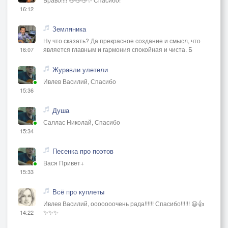
16:12
Земляника
Ну что сказать? Да прекрасное создание и смысл, что
является главным и гармония спокойная и чиста. Б
16:07
Журавли улетели
Ивлев Василий, Спасибо
15:36
Душа
Саллас Николай, Спасибо
15:34
Песенка про поэтов
Вася Привет+
15:33
Всё про куплеты
Ивлев Василий, ооооооочень рада!!!!!! Спасибо!!!!!! 😃👍
✨✨✨
14:22