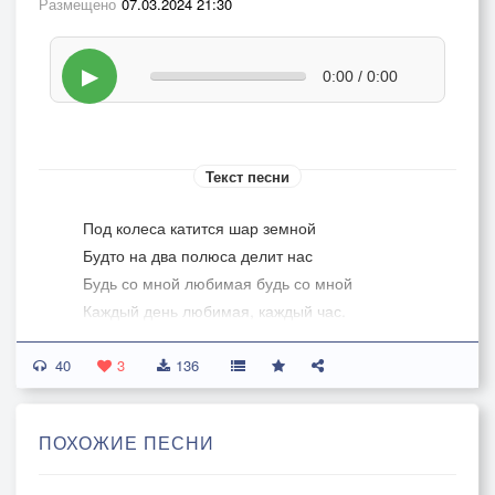
Размещено
07.03.2024 21:30
▶
0:00 / 0:00
Текст песни
Под колеса катится шар земной
Будто на два полюса делит нас
Будь со мной любимая будь со мной
Каждый день любимая, каждый час.
40
Шум чужого города у виска
3
136
Пламенеют площади и мосты
А меня по родине жжет тоска
ПОХОЖИЕ ПЕСНИ
Потому что родина — это ты.
Это ты