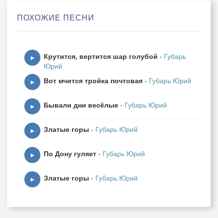
Матушка родная, дай воды холодной,
ПОХОЖИЕ ПЕСНИ
Сердце моё словно кидает в жар.
Раньше гулял я в зелёном саду,
Думал, на улицу век не пойду,
Крутится, вертится шар голубой
-
Губарь
Думал, на улицу век не пойду.
▶
Юрий
Вот мчится тройка почтовая
-
Губарь Юрий
А теперь под вечер пятки горят,
▶
Ноженьки резвые пляски хотят,
Бывали дни весёлые
-
Губарь Юрий
Я пойду на улицу, к девкам пойду,
▶
Золотом звонким я их одарю.
Златые горы
-
Губарь Юрий
▶
Матушка, слышишь, соловушка поёт,
По Дону гуляет
-
Губарь Юрий
Это под горою пляска идёт.
▶
Девки голосистые звонко поют,
Златые горы
-
Губарь Юрий
▶
Доброму молодцу спать не дают,
Доброму молодцу спать не дают.