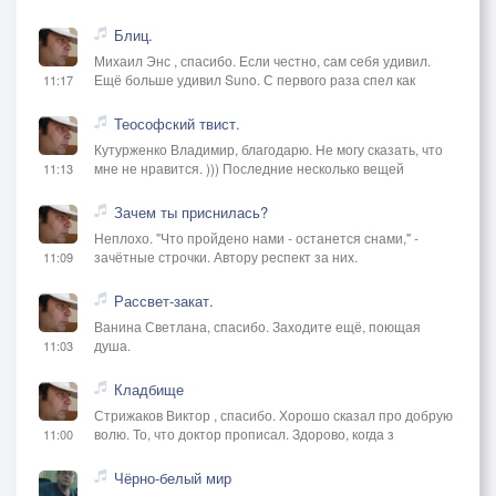
Блиц.
Михаил Энс , спасибо. Если честно, сам себя удивил.
Ещё больше удивил Suno. С первого раза спел как
11:17
Теософский твист.
Кутурженко Владимир, благодарю. Не могу сказать, что
мне не нравится. ))) Последние несколько вещей
11:13
Зачем ты приснилась?
Неплохо. "Что пройдено нами - останется снами," -
зачётные строчки. Автору респект за них.
11:09
Рассвет-закат.
Ванина Светлана, спасибо. Заходите ещё, поющая
душа.
11:03
Кладбище
Стрижаков Виктор , спасибо. Хорошо сказал про добрую
волю. То, что доктор прописал. Здорово, когда з
11:00
Чёрно-белый мир