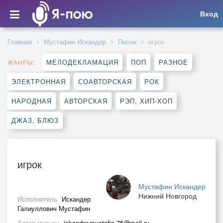
Вход
Главная
Мустафин Искандер
Песни
игрок
МЕЛОДЕКЛАМАЦИЯ
ПОП
РАЗНОЕ
ЖАНРЫ:
ЭЛЕКТРОННАЯ
СОАВТОРСКАЯ
РОК
НАРОДНАЯ
АВТОРСКАЯ
РЭП, ХИП-ХОП
ДЖАЗ, БЛЮЗ
игрок
Мустафин Искандер
Нижний Новгород
Исполнитель
Искандер
Галиуллович Мустафин
Автор музыки
iskander.mustafin.75@mail.ru