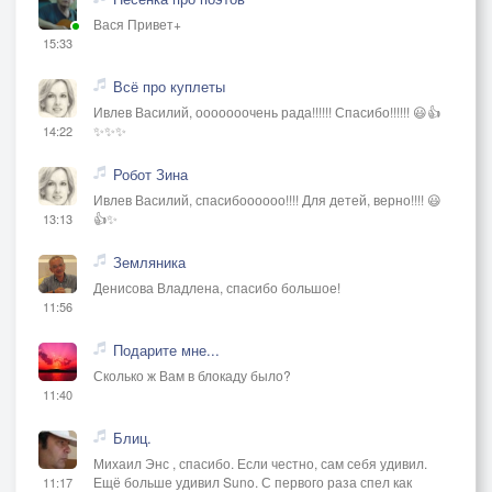
Вася Привет+
15:33
Всё про куплеты
Ивлев Василий, ооооооочень рада!!!!!! Спасибо!!!!!! 😃👍
✨✨✨
14:22
Робот Зина
Ивлев Василий, спасибоооооо!!!! Для детей, верно!!!! 😃
👍✨
13:13
Земляника
Денисова Владлена, спасибо большое!
11:56
Подарите мне...
Сколько ж Вам в блокаду было?
11:40
Блиц.
Михаил Энс , спасибо. Если честно, сам себя удивил.
Ещё больше удивил Suno. С первого раза спел как
11:17