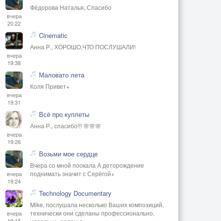
Фёдорова Наталья, Спасибо
вчера
20:22
Cinematic
Анна Р., ХОРОШО,ЧТО ПОСЛУШАЛИ!
вчера
19:38
Маловато лета
Коля Привет+
вчера
19:31
Всё про куплеты
Анна Р., спасибо!!! 🌸🌸🌸
вчера
19:26
Возьми мое сердце
Вчера со мной поокала А деторождение
поднимать значит с Серёгой+
вчера
19:24
Technology Documentary
Mike, послушала несколько Ваших композиций,
технически они сделаны профессионально,
вчера
19:16