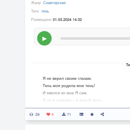
Жанр
Соавторская
Теги
тень
Размещено
01.03.2024 14:32
▶
Те
Я не верил своим глазам.
Тень моя родила мне тень!
И явился ко мне Я сам.
И не в сумерки – в ясный день.
29
У меня в голове сквозняк!
6
71
У меня на душе тоска.
Мне без них, скажем так: никак! –