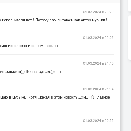
09.03.2024 в 23:29
о исполнителя нет ! Потому сам пытаюсь как автор музыки !
01.03.2024 в 22:03
ально исполнено и оформлено. +++
01.03.2024 в 21:15
м финалом))) Весна, однако)))+++
01.03.2024 в 21:04
аю в музыке...хотя...какая в этом новость...хм... 🧐 Главное
01.03.2024 в 20:55