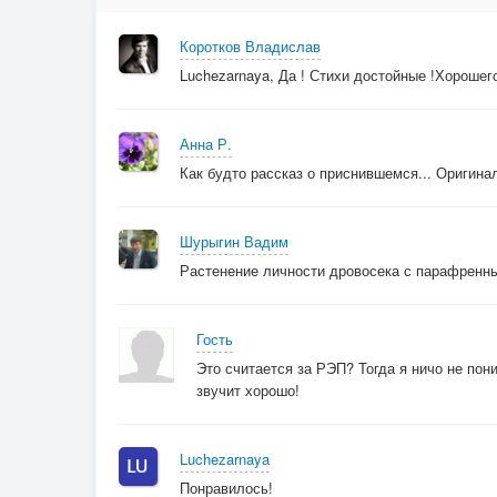
И другой Я колол со мной…
Коротков Владислав
Тень моя родила мне тень
Luchezarnaya, Да ! Стихи достойные !Хорошег
И покрыла весь шар земной…
Анна Р.
Как будто рассказ о приснившемся... Оригин
Шурыгин Вадим
Растенение личности дровосека с парафренны
Гость
Это считается за РЭП? Тогда я ничо не поним
звучит хорошо!
Luchezarnaya
Понравилось!