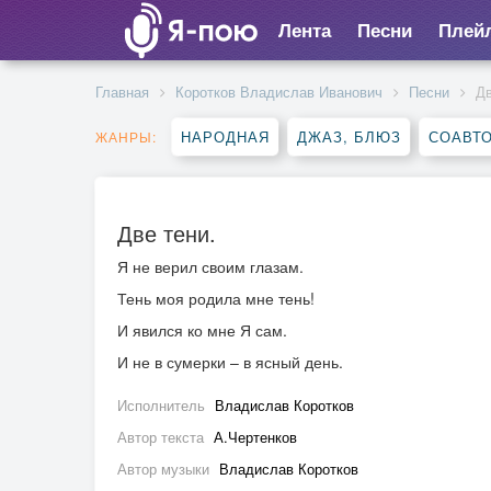
Лента
Песни
Плей
Главная
Коротков Владислав Иванович
Песни
Дв
НАРОДНАЯ
ДЖАЗ, БЛЮЗ
СОАВТ
ЖАНРЫ:
Две тени.
Я не верил своим глазам.
Тень моя родила мне тень!
И явился ко мне Я сам.
И не в сумерки – в ясный день.
Исполнитель
Владислав Коротков
Автор текста
А.Чертенков
Автор музыки
Владислав Коротков