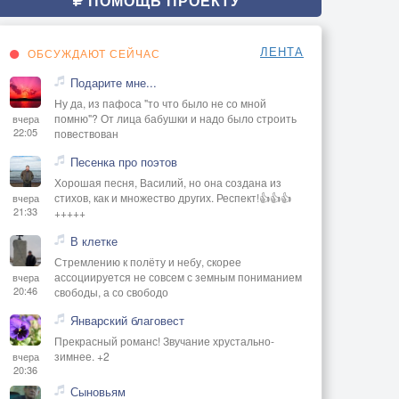
ПОМОЩЬ ПРОЕКТУ
ЛЕНТА
ОБСУЖДАЮТ СЕЙЧАС
Подарите мне...
Ну да, из пафоса "то что было не со мной
помню"? От лица бабушки и надо было строить
вчера
22:05
повествован
Песенка про поэтов
Хорошая песня, Василий, но она создана из
стихов, как и множество других. Респект!👍👍👍
вчера
21:33
+++++
В клетке
Стремлению к полёту и небу, скорее
ассоциируется не совсем с земным пониманием
вчера
20:46
свободы, а со свободо
Январский благовест
Прекрасный романс! Звучание хрустально-
зимнее. +2
вчера
20:36
Сыновьям