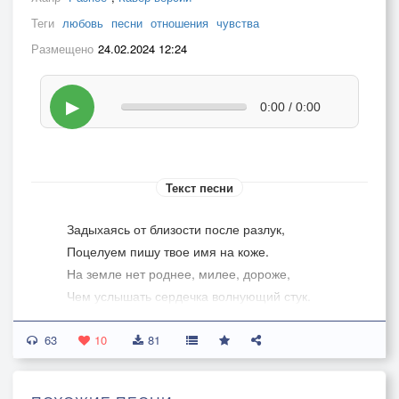
Теги
любовь
песни
отношения
чувства
Размещено
24.02.2024 12:24
▶
0:00 / 0:00
Текст песни
Задыхаясь от близости после разлук,
Поцелуем пишу твое имя на коже.
На земле нет роднее, милее, дороже,
Чем услышать сердечка волнующий стук.
63
Всю укрою тебя своей нежною лаской
10
81
И, припав на колено, объятья сомкну.
Солнца свет принесу и большую луну,