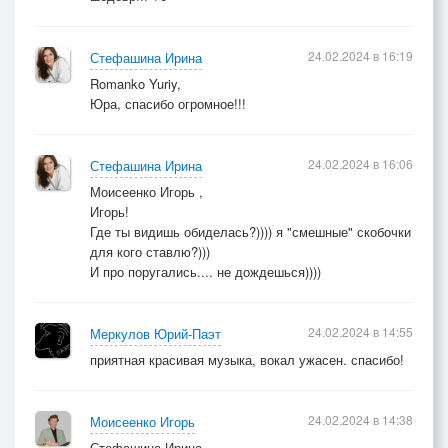
24.02.2024 в 16:19
Стефашина Ирина
Romanko Yuriy,
Юра, спасибо огромное!!!
24.02.2024 в 16:06
Стефашина Ирина
Моисеенко Игорь ,
Игорь!
Где ты видишь обиделась?)))) я "смешные" скобочки
для кого ставлю?)))
И про поругались.... не дождешься))))
24.02.2024 в 14:55
Меркулов Юрий-Паэт
приятная красивая музыка, вокал ужасен. спасибо!
24.02.2024 в 14:38
Моисеенко Игорь
Стефашина Ирина,