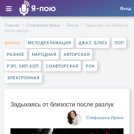
Вход
Главная
Стефашина Ирина
Песни
Задыхаясь от близости
после разлук
МЕЛОДЕКЛАМАЦИЯ
ДЖАЗ, БЛЮЗ
ПОП
ЖАНРЫ:
РАЗНОЕ
НАРОДНАЯ
АВТОРСКАЯ
РЭП, ХИП-ХОП
СОАВТОРСКАЯ
РОК
ЭЛЕКТРОННАЯ
Задыхаясь от близости после разлук
Стефашина Ирина