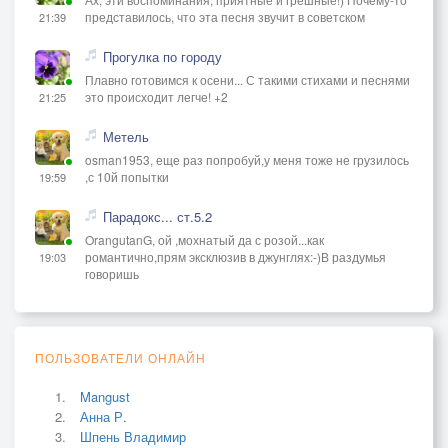
представилось, что эта песня звучит в советском
21:39
Прогулка по городу
Плавно готовимся к осени... С такими стихами и песнями
это происходит легче! +2
21:25
Метель
osman1953, еще раз попробуй,у меня тоже не грузилось
,с 10й попытки
19:59
Парадокс... ст.5.2
OrangutanG, ой ,мохнатый да с розой...как
романтично,прям эксклюзив в джунглях:-)В раздумья
19:03
говоришь
ПОЛЬЗОВАТЕЛИ ОНЛАЙН
Mangust
Анна Р.
Шпень Владимир