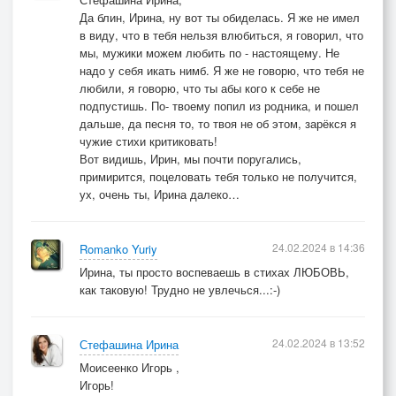
Да блин, Ирина, ну вот ты обиделась. Я же не имел
в виду, что в тебя нельзя влюбиться, я говорил, что
мы, мужики можем любить по - настоящему. Не
надо у себя икать нимб. Я же не говорю, что тебя не
любили, я говорю, что ты абы кого к себе не
подпустишь. По- твоему попил из родника, и пошел
дальше, да песня то, то твоя не об этом, зарёкся я
чужие стихи критиковать!
Вот видишь, Ирин, мы почти поругались,
примирится, поцеловать тебя только не получится,
ух, очень ты, Ирина далеко…
24.02.2024 в 14:36
Romanko Yuriy
Ирина, ты просто воспеваешь в стихах ЛЮБОВЬ,
как таковую! Трудно не увлечься...:-)
24.02.2024 в 13:52
Стефашина Ирина
Моисеенко Игорь ,
Игорь!