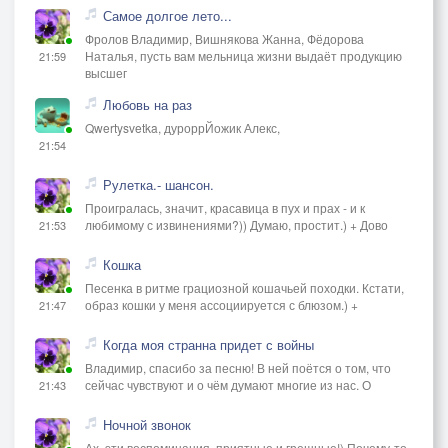
Самое долгое лето...
Фролов Владимир, Вишнякова Жанна, Фёдорова
Наталья, пусть вам мельница жизни выдаёт продукцию
21:59
высшег
Любовь на раз
Qwertysvetka, дуроррЙожик Алекс,
21:54
Рулетка.- шансон.
Проигралась, значит, красавица в пух и прах - и к
любимому с извинениями?)) Думаю, простит.) + Дово
21:53
Кошка
Песенка в ритме грациозной кошачьей походки. Кстати,
образ кошки у меня ассоциируется с блюзом.) +
21:47
Когда моя странна придет с войны
Владимир, спасибо за песню! В ней поётся о том, что
сейчас чувствуют и о чём думают многие из нас. О
21:43
Ночной звонок
Ах, эти воспоминания, приятные и грешные!) Почему-то