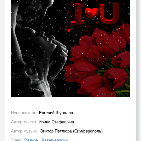
Исполнитель
Евгений Шувалов
Автор текста
Ирина Стефашина
Автор музыки
Виктор Петлюра (Симферополь)
Жанр
Разное
,
Кавер-версии