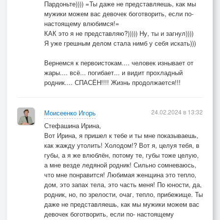
Пардоньте)))) =Ты даже не представляешь, как мы
мужики можем вас девочек боготворить, если по-
настоящему влюбимся!=
КАК это я не представляю?))))) Ну, ты и загнул))))
Я уже грешным делом стала нимб у себя искать)))
Вернемся к первоистокам.... человек изнывает от
жары.... всё... погибает... и видит прохладный
родник.... СПАСЁН!!!! Жизнь продолжается!!!
24.02.2024 в 13:32
Моисеенко Игорь
Стефашина Ирина,
Вот Ирина, я пришел к тебе и ты мне показываешь,
как жажду утолить! Холодом!? Вот я, целуя тебя, в
губы, а я же влюблён, потому те, губы тоже целую,
а мне везде ледяной родник! Сильно сомневаюсь,
что мне понравится! Любимая женщина это тепло,
дом, это запах тела, это часть меня! По юности, да,
родник, но, по зрелости, очаг, тепло, прибежище. Ты
даже не представляешь, как мы мужики можем вас
девочек боготворить, если по- настоящему