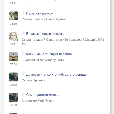
08:21
Рулетка.- шансон.
Сталинградский Саша, Привет
08:15
В самом центре шторма
Сталинградский Саша, спасибо большое!!! Спасибо!!! 🤗
👍✨
08:11
Каким меня ты ядом напоила
С удовольствием послушал +
07:04
Да возьмите же кто-нибудь это сердце!
Серёга Привет+
06:42
Самое долгое лето...
Девчонкам Мой Плюс+
06:38