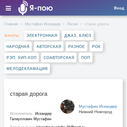
Вход
Главная
Мустафин Искандер
Песни
старая дорога
ЭЛЕКТРОННАЯ
ДЖАЗ, БЛЮЗ
ЖАНРЫ:
НАРОДНАЯ
АВТОРСКАЯ
РАЗНОЕ
РОК
РЭП, ХИП-ХОП
СОАВТОРСКАЯ
ПОП
МЕЛОДЕКЛАМАЦИЯ
старая дорога
Мустафин Искандер
Нижний Новгород
Исполнитель
Искандер
Галиуллович Мустафин
Автор музыки
iskander.mustafin.75@mail.ru