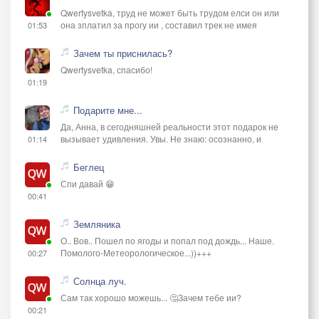
Qwertysvetka, труд не может быть трудом елси он или
она зплатил за прогу ии , составил трек не имея
01:53
Зачем ты приснилась?
Qwertysvetka, спасибо!
01:19
Подарите мне...
Да, Анна, в сегодняшней реальности этот подарок не
вызывает удивления. Увы. Не знаю: осознанно, и
01:14
Беглец
Спи давай 😁
00:41
Земляника
О.. Вов.. Пошел по ягоды и попал под дождь... Наше.
Помолого-Метеорологическое...))+++
00:27
Солнца луч.
Сам так хорошо можешь... 🤔Зачем тебе ии?
00:21