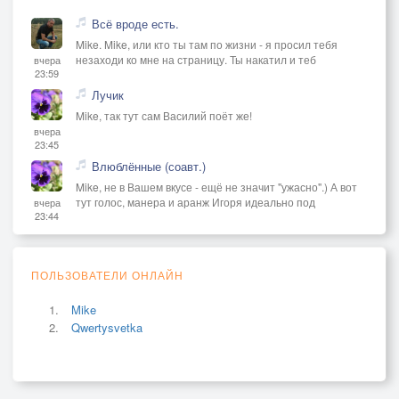
Всё вроде есть.
Mike. Mike, или кто ты там по жизни - я просил тебя
незаходи ко мне на страницу. Ты накатил и теб
вчера
23:59
Лучик
Mike, так тут сам Василий поёт же!
вчера
23:45
Влюблённые (соавт.)
Mike, не в Вашем вкусе - ещё не значит "ужасно".) А вот
тут голос, манера и аранж Игоря идеально под
вчера
23:44
ПОЛЬЗОВАТЕЛИ ОНЛАЙН
Mike
Qwertysvetka