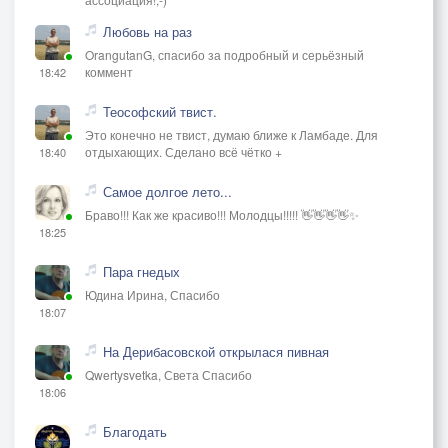
Любовь на раз
OrangutanG, спасибо за подробный и серьёзный
коммент
18:42
Теософский твист.
Это конечно не твист, думаю ближе к Ламбаде. Для
отдыхающих. Сделано всё чётко +
18:40
Самое долгое лето...
Браво!!! Как же красиво!!! Молодцы!!!!! 👋👋👋👋✨
18:25
Пара гнедых
Юдина Ирина, Спасибо
18:07
На Дерибасовской открылася пивная
Qwertysvetka, Света Спасибо
18:06
Благодать