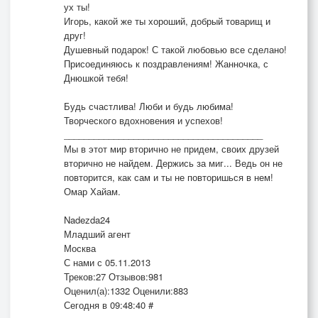
ух ты!
Игорь, какой же ты хороший, добрый товарищ и
друг!
Душевный подарок! С такой любовью все сделано!
Присоединяюсь к поздравлениям! Жанночка, с
Днюшкой тебя!
Будь счастлива! Люби и будь любима!
Творческого вдохновения и успехов!
________________________________________
Мы в этот мир вторично не придем, своих друзей
вторично не найдем. Держись за миг... Ведь он не
повторится, как сам и ты не повторишься в нем!
Омар Хайам.
Nadezda24
Младший агент
Москва
С нами с 05.11.2013
Треков:27 Отзывов:981
Оценил(а):1332 Оценили:883
Сегодня в 09:48:40 #