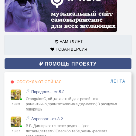
НАМ 15 ЛЕТ
НОВАЯ ВЕРСИЯ
ПОМОЩЬ ПРОЕКТУ
ЛЕНТА
ОБСУЖДАЮТ СЕЙЧАС
Парадокс... ст.5.2
OrangutanG, ой ,мохнатый да с розой...как
романтично,прям эксклюзив в джунглях:-)В раздумья
19:03
говоришь
Аэропорт...ст.8.2
В В, Дим привет,я тоже редко ...:-)все
летаем,летаем:-)Спасибо тебе,очень красивая
18:57
ассоциация!;-)