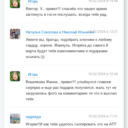
16.02.2024 в 14:46
. Игорь
Виктор. V., привет!!! спасибо что нашел время
заглянуть в гости послушать, всегда тебе рад.
16.02.2024 в 13:21
Наталья Соколова и Николай Ильченко
Умеете вы, братцы, подобрать ключики к любому
сердцу, короче, Жаннуль, Игорёха до самого 8
марта будет тебя комплиментами и подарками
осыпать:)))
16.02.2024 в 12:45
. Игорь
Вишнякова Жанна , привет!!! улыбнулся главное
сюрприз и еще раз подарок получился, жаль тут не
загрузились фото на комментариях те что я выслал
тебе.
16.02.2024 в 11:31
надежда
Игорек!!И как тебе удалось скопировать это на АП?