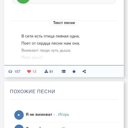
Текст песни
В сети есть птица певчая одна.
Поет от сердца песни нам она.
Внимают люди чуть дыша.
Поет душа!
И не секрет о Жанночке рассказ!
107
Мечтой из юности поманит нас!
13
81
Она такая лишь одна!
Когда поет, Кружит весна!
ПОХОЖИЕ ПЕСНИ
Всё что есть на свете этом лучшего
Всё ей подарю!
Сотни раз я песни Жанны слушаю
Я не виноват
-
. Игорь
Только с ней пою!
▶