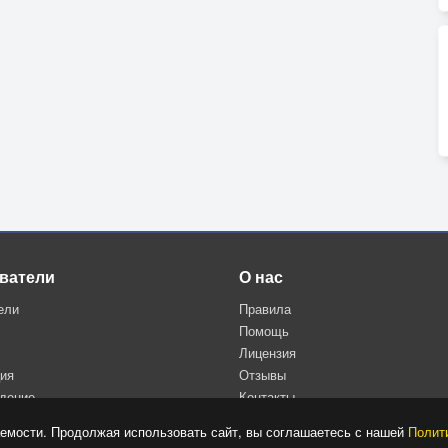
ватели
О нас
ели
Правила
Помощь
Лицензия
ция
Отзывы
дение
Контакты
Политика конфиденциальности
емости. Продолжая использовать сайт, вы соглашаетесь с нашей
Полит