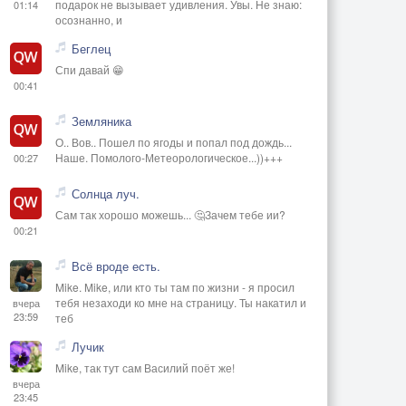
подарок не вызывает удивления. Увы. Не знаю:
01:14
осознанно, и
Беглец
Спи давай 😁
00:41
Земляника
О.. Вов.. Пошел по ягоды и попал под дождь...
Наше. Помолого-Метеорологическое...))+++
00:27
Солнца луч.
Сам так хорошо можешь... 🤔Зачем тебе ии?
00:21
Всё вроде есть.
Mike. Mike, или кто ты там по жизни - я просил
тебя незаходи ко мне на страницу. Ты накатил и
вчера
23:59
теб
Лучик
Mike, так тут сам Василий поёт же!
вчера
23:45