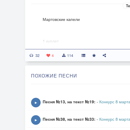
Те
Мартовские капели
1 куплет
Март, весны начало,
32
Рушит льда граниты,
4
114
А зима отчалит –
Карта её бита.
ПОХОЖИЕ ПЕСНИ
По утрам морозец
Часто корчит рожи
И совсем без шапки
Топает прохожий.
Песня №13, на текст №19:
-
Конкурс 8 март
▶
Припев:
Песня №38, на текст №33:
-
Конкурс 8 март
Капельки хрустальные
▶
Кап-кап, кап-кап, капают.