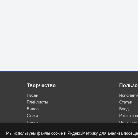
3 куплет
Скоро, очень скоро,
На пригорке вешнем
С восхищённым взором
Расцветёт подснежник.
На берёзах листья
В дымке изумрудной.
Под весенней кистью
Заалеет утро.
Припев.
Творчество
Пользо
Песни
Исполнит
Плейлисты
Статьи
Видео
Вход
Стихи
Регистра
Блоги
Подтверж
Мы используем файлы cookie и Яндекс.Метрику для анализа посеща