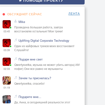
ПОМОЩЬ ПРОЕКТУ
ЛЕНТА
ОБСУЖДАЮТ СЕЙЧАС
Mike
Проведена большая работа, завтра
восстановлю остальные! Мои треки!
03:45
Uplifting Digital Corporate Technology
Один из кайфовых треков моих восстановил!
Слушайте!
03:39
Подари мне свет
Qwertysvetka, музыка не может убить автора) ИИ
пофиг) Они все равно не музыканты
02:33
Зачем ты приснилась?
Qwertysvetka, спасибо!
01:19
Подарите мне...
Да, Анна, в сегодняшней реальности этот