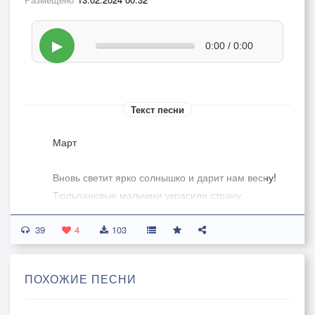
▶
0:00 / 0:00
Текст песни
Март
Вновь светит ярко солнышко и дарит нам весну!
Тюльпановые мальчики украсили страну.
Девчонки каблучковые - все локоны вразброс.
39
Хохочут малышарики. Нас учат - ВЫШЕ НОС!
4
103
Припев:
ПОХОЖИЕ ПЕСНИ
"Влюбляйтесь же влюбляйтесь. -
Нам шепчут небеса. -