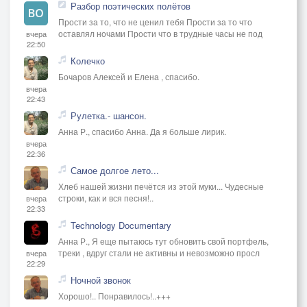
Разбор поэтических полётов
Прости за то, что не ценил тебя Прости за то что
оставлял ночами Прости что в трудные часы не под
вчера
22:50
Колечко
Бочаров Алексей и Елена , спасибо.
вчера
22:43
Рулетка.- шансон.
Анна Р., спасибо Анна. Да я больше лирик.
вчера
22:36
Самое долгое лето...
Хлеб нашей жизни печётся из этой муки... Чудесные
строки, как и вся песня!..
вчера
22:33
Technology Documentary
Анна Р., Я еще пытаюсь тут обновить свой портфель,
треки , вдруг стали не активны и невозможно просл
вчера
22:29
Ночной звонок
Хорошо!.. Понравилось!..+++