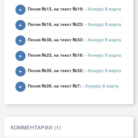
От грусти вы спасайтесь
Песня №13, на текст №19:
-
Конкурс 8 марта
И верьте в чудеса.
▶
От грусти вы спасайтесь
Песня №16, на текст №23:
-
Конкурс 8 марта
И верьте в чудеса."
▶
Песня №38, на текст №33:
-
Конкурс 8 марта
Звенят рассветы ранние. Там птичьи голоса.
▶
У наших милых мамочек счастливые глаза.
Песня №23, на текст №16:
-
Конкурс 8 марта
Любезных сколько стало, теперь не сосчитать.
▶
И заводных немало. Давайте не скучать!
Песня №35, на текст №32:
-
Конкурс 8 марта
▶
Припев:
Песня №26, на текст №7:
-
Конкурс 8 марта
"Влюбляйтесь же влюбляйтесь. -
▶
Нам шепчут небеса. -
От грусти вы спасайтесь
И верьте в чудеса.
От грусти вы спасайтесь
И верьте в чудеса."
КОММЕНТАРИИ (1)