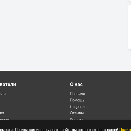
ватели
О нас
ели
Правила
Помощь
Лицензия
ция
Отзывы
дение
Контакты
Политика конфиденциальности
емости. Продолжая использовать сайт, вы соглашаетесь с нашей
Полит