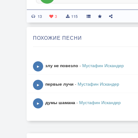
13
3
115
ПОХОЖИЕ ПЕСНИ
злу не повезло
-
Мустафин Искандер
▶
первые лучи
-
Мустафин Искандер
▶
думы шамана
-
Мустафин Искандер
▶