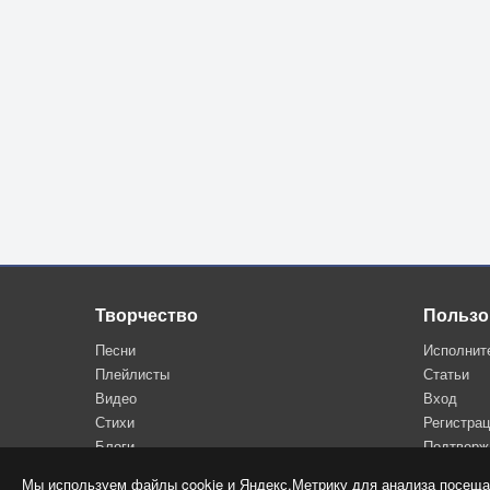
Творчество
Пользо
Песни
Исполнит
Плейлисты
Статьи
Видео
Вход
Стихи
Регистра
Блоги
Подтверж
Мы используем файлы cookie и Яндекс.Метрику для анализа посеща