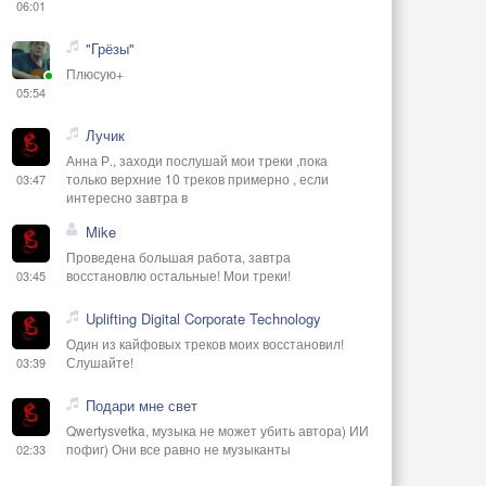
06:01
"Грёзы"
Плюсую+
05:54
Лучик
Анна Р., заходи послушай мои треки ,пока
только верхние 10 треков примерно , если
03:47
интересно завтра в
Mike
Проведена большая работа, завтра
восстановлю остальные! Мои треки!
03:45
Uplifting Digital Corporate Technology
Один из кайфовых треков моих восстановил!
Слушайте!
03:39
Подари мне свет
Qwertysvetka, музыка не может убить автора) ИИ
пофиг) Они все равно не музыканты
02:33