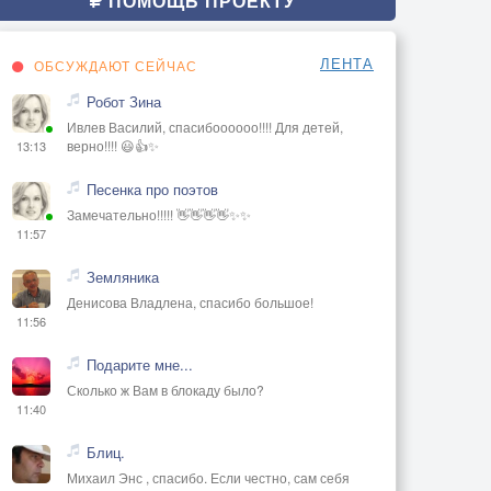
ПОМОЩЬ ПРОЕКТУ
ЛЕНТА
ОБСУЖДАЮТ СЕЙЧАС
Робот Зина
Ивлев Василий, спасибоооооо!!!! Для детей,
верно!!!! 😃👍✨
13:13
Песенка про поэтов
Замечательно!!!!! 👋👋👋👋✨✨
11:57
Земляника
Денисова Владлена, спасибо большое!
11:56
Подарите мне...
Сколько ж Вам в блокаду было?
11:40
Блиц.
Михаил Энс , спасибо. Если честно, сам себя