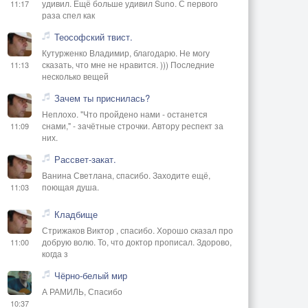
удивил. Ещё больше удивил Suno. С первого
11:17
раза спел как
Теософский твист.
Кутурженко Владимир, благодарю. Не могу
сказать, что мне не нравится. ))) Последние
11:13
несколько вещей
Зачем ты приснилась?
Неплохо. "Что пройдено нами - останется
снами," - зачётные строчки. Автору респект за
11:09
них.
Рассвет-закат.
Ванина Светлана, спасибо. Заходите ещё,
поющая душа.
11:03
Кладбище
Стрижаков Виктор , спасибо. Хорошо сказал про
добрую волю. То, что доктор прописал. Здорово,
11:00
когда з
Чёрно-белый мир
А РАМИЛЬ, Спасибо
10:37