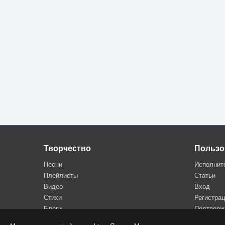
Творчество
Пользо
Песни
Исполнит
Плейлисты
Статьи
Видео
Вход
Стихи
Регистра
Блоги
Подтверж