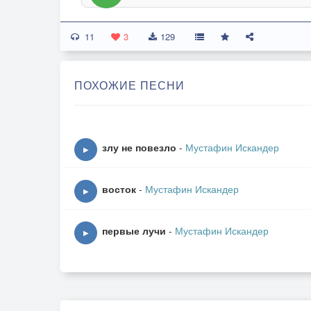
11
3
129
ПОХОЖИЕ ПЕСНИ
злу не повезло
-
Мустафин Искандер
▶
восток
-
Мустафин Искандер
▶
первые лучи
-
Мустафин Искандер
▶