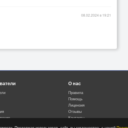
08.02.2024 в 19:21
ватели
О нас
ели
Правила
Помощь
Лицензия
ция
Отзывы
дение
Контакты
Политика конфиденциальности
емости. Продолжая использовать сайт, вы соглашаетесь с нашей
Полит