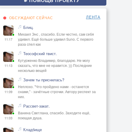
ПОМОЩЬ ПРОЕКТУ
ЛЕНТА
ОБСУЖДАЮТ СЕЙЧАС
Блиц.
Михаил Энс , спасибо. Если честно, сам себя
удивил. Ещё больше удивил Suno. С первого
11:17
раза спел как
Теософский твист.
Кутурженко Владимир, благодарю. Не могу
сказать, что мне не нравится. ))) Последние
11:13
несколько вещей
Зачем ты приснилась?
Неплохо. "Что пройдено нами - останется
снами," - зачётные строчки. Автору респект за
11:09
них.
Рассвет-закат.
Ванина Светлана, спасибо. Заходите ещё,
поющая душа.
11:03
Кладбище