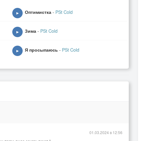
творческий энтузиазм и любезно предоставленный вокал
Оптимистка
-
PSt Cold
▶
Зима
-
PSt Cold
▶
Я просыпаюсь
-
PSt Cold
▶
01.03.2024 в 12:56