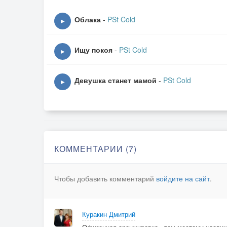
Спасибо моей любимой сестренке Галине за 
для этой работы!
Облака
-
PSt Cold
▶
Ищу покоя
-
PSt Cold
▶
Девушка станет мамой
-
PSt Cold
▶
КОММЕНТАРИИ (7)
Чтобы добавить комментарий
войдите на сайт
.
Куракин Дмитрий