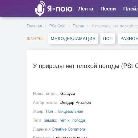
Лента
Песни
Плей
Главная
PSt Cold
Песни
У природы нет плохой по
МЕЛОДЕКЛАМАЦИЯ
ПОП
РАЗНО
ЖАНРЫ:
У природы нет плохой погоды (PSt C
Исполнитель
Galayza
Автор текста
Эльдар Рязанов
Жанр
Поп
,
Танцевальная
Теги
ремикс
remix
погода
Лицензия
Creative Commons
Размещено
08.02.2024 05:27