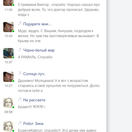
Стрижаков Виктор , спасибо. Хорошо сказал про
добрую волю. То, что доктор прописал. Здорово,
11:00
когда з
Подарите мне...
Мудо, мудро. С Вашим, Аннушка, подходом к
жизни. Но чувства противоречивые вызывает. В
10:43
Крыму не оче
Чёрно-белый мир
А РАМИЛЬ, Спасибо
10:37
Солнца луч.
Душевно! Молодчага! А я вот с возрастом
стараюсь в своё прошлое не погружаться. Долго
10:27
потом в себя н
На рассвете
Браво!!!! 👋👋👋✨
09:58
Робот Зина
EugeneKabrun, спасибо!!! Это дочка уже давно