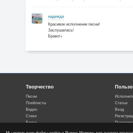
надежда
Красивое исполнение песни!
Заслушалась!
Браво!+
Творчество
Пользо
Песни
Исполнит
Плейлисты
Статьи
Видео
Вход
Стихи
Регистра
Блоги
Подтверж
Мы используем файлы cookie и Яндекс.Метрику для анализа посеща