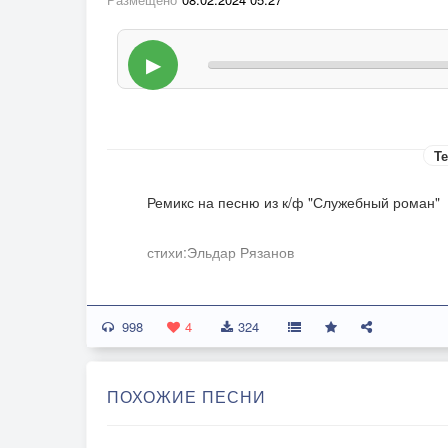
▶
Те
Ремикс на песню из к/ф "Служебный роман"
стихи:Эльдар Рязанов
мелодия:Андрей Петров
998
4
324
Аранжировка:PSt Cold
ПОХОЖИЕ ПЕСНИ
Вокал:Галина Василенко (Galayza)