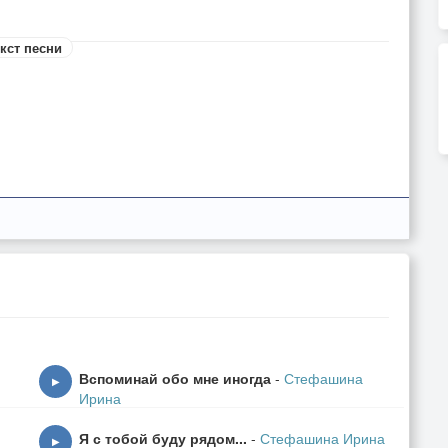
кст песни
Вспоминай обо мне иногда
-
Стефашина
▶
Ирина
Я с тобой буду рядом...
-
Стефашина Ирина
▶