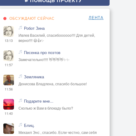
ПОМОЩЬ ПРОЕКТУ
ЛЕНТА
ОБСУЖДАЮТ СЕЙЧАС
Робот Зина
Ивлев Василий, спасибоооооо!!!! Для детей,
верно!!!! 😃👍✨
13:13
Песенка про поэтов
Замечательно!!!!! 👋👋👋👋✨✨
11:57
Земляника
Денисова Владлена, спасибо большое!
11:56
Подарите мне...
Сколько ж Вам в блокаду было?
11:40
Блиц.
Михаил Энс , спасибо. Если честно, сам себя