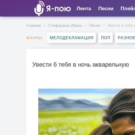
Лента
Песни
Плей
Главная
Стефашина Ирина
Песни
Увести б тебя
МЕЛОДЕКЛАМАЦИЯ
ПОП
РАЗНО
ЖАНРЫ:
Увести б тебя в ночь акварельную