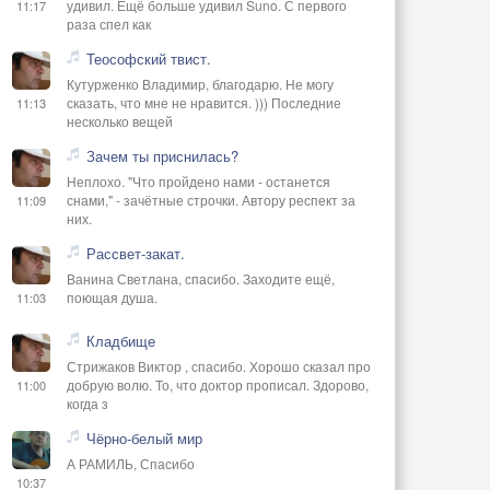
удивил. Ещё больше удивил Suno. С первого
11:17
раза спел как
Теософский твист.
Кутурженко Владимир, благодарю. Не могу
сказать, что мне не нравится. ))) Последние
11:13
несколько вещей
Зачем ты приснилась?
Неплохо. "Что пройдено нами - останется
снами," - зачётные строчки. Автору респект за
11:09
них.
Рассвет-закат.
Ванина Светлана, спасибо. Заходите ещё,
поющая душа.
11:03
Кладбище
Стрижаков Виктор , спасибо. Хорошо сказал про
добрую волю. То, что доктор прописал. Здорово,
11:00
когда з
Чёрно-белый мир
А РАМИЛЬ, Спасибо
10:37