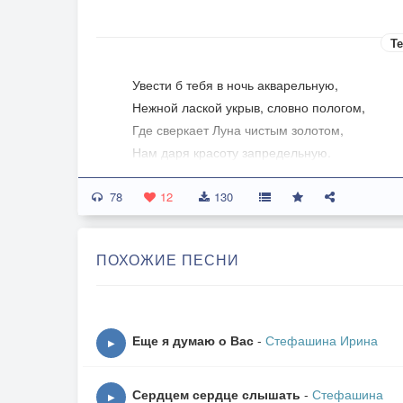
Те
Увести б тебя в ночь акварельную,
Нежной лаской укрыв, словно пологом,
Где сверкает Луна чистым золотом,
Нам даря красоту запредельную.
78
Там, где купол усыпан весь звездами
12
130
В изумрудно-жемчужном свечении
И исчезли любые сомнения,
ПОХОЖИЕ ПЕСНИ
Что с тобой друг для друга мы созданы.
Припев:
Нам любовь Свыше Богом завещана
Еще я думаю о Вас
-
Стефашина Ирина
▶
Чрез преграды и все расстояния.
Ты - моё неземное Желание.
Сердцем сердце слышать
-
Стефашина
Ты - моя ненаглядная Женщина.
▶