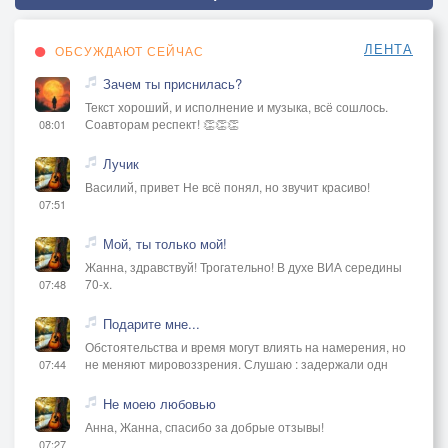
ЛЕНТА
ОБСУЖДАЮТ СЕЙЧАС
Зачем ты приснилась?
Текст хороший, и исполнение и музыка, всё сошлось.
Соавторам респект! 👏👏👏
08:01
Лучик
Василий, привет Не всё понял, но звучит красиво!
07:51
Мой, ты только мой!
Жанна, здравствуй! Трогательно! В духе ВИА середины
70-х.
07:48
Подарите мне...
Обстоятельства и время могут влиять на намерения, но
не меняют мировоззрения. Слушаю : задержали одн
07:44
Не моею любовью
Анна, Жанна, спасибо за добрые отзывы!
07:27