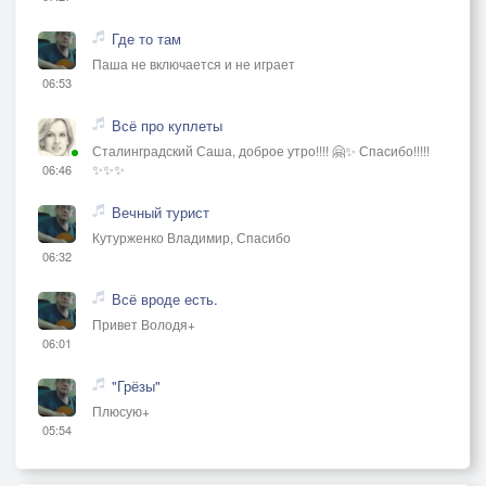
Где то там
Паша не включается и не играет
06:53
Всё про куплеты
Сталинградский Саша, доброе утро!!!! 🤗✨ Спасибо!!!!!
✨✨✨
06:46
Вечный турист
Кутурженко Владимир, Спасибо
06:32
Всё вроде есть.
Привет Володя+
06:01
"Грёзы"
Плюсую+
05:54