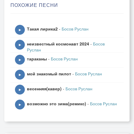
ПОХОЖИЕ ПЕСНИ
Такая лирика2
-
Босов Руслан
▶
неизвестный космонавт 2024
-
Босов
▶
Руслан
тараканы
-
Босов Руслан
▶
мой знакомый пилот
-
Босов Руслан
▶
весенняя(кавер)
-
Босов Руслан
▶
возможно это зима(ремикс)
-
Босов Руслан
▶