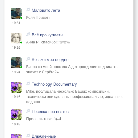
Маловато лета
Коля Привет+
19:31
Всё про куплеты
Анна Р., спасибо!!! 🌸🌸🌸
19:26
Возьми мое сердце
Вчера со мной поокала А деторождение поднимать
значит с Серёгой+
19:24
Technology Documentary
Mike, послушала несколько Ваших композиций,
технически они сделаны профессионально, идеально,
19:16
подошл
Песенка про поэтов
Прелесть какая!))+4
18:49
Влюблённые