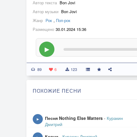
Автор текста
Bon Jovi
Автор музыки
Bon Jovi
Жанр
Рок
,
Поп-рок
Размещено
30.01.2024 15:36
▶
89
6
123
ПОХОЖИЕ ПЕСНИ
Песня Nothing Else Matters
-
Куракин
▶
Дмитрий
Корни
-
Куракин Дмитрий