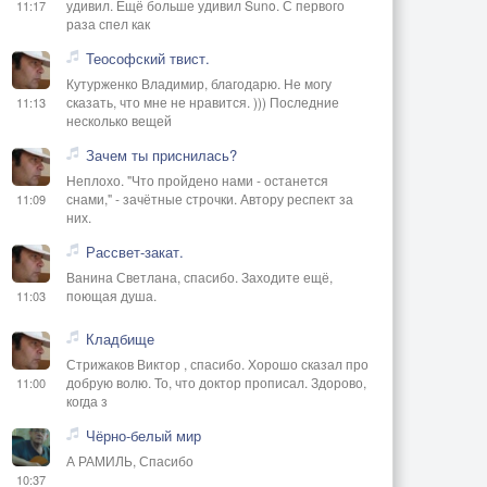
удивил. Ещё больше удивил Suno. С первого
11:17
раза спел как
Теософский твист.
Кутурженко Владимир, благодарю. Не могу
сказать, что мне не нравится. ))) Последние
11:13
несколько вещей
Зачем ты приснилась?
Неплохо. "Что пройдено нами - останется
снами," - зачётные строчки. Автору респект за
11:09
них.
Рассвет-закат.
Ванина Светлана, спасибо. Заходите ещё,
поющая душа.
11:03
Кладбище
Стрижаков Виктор , спасибо. Хорошо сказал про
добрую волю. То, что доктор прописал. Здорово,
11:00
когда з
Чёрно-белый мир
А РАМИЛЬ, Спасибо
10:37