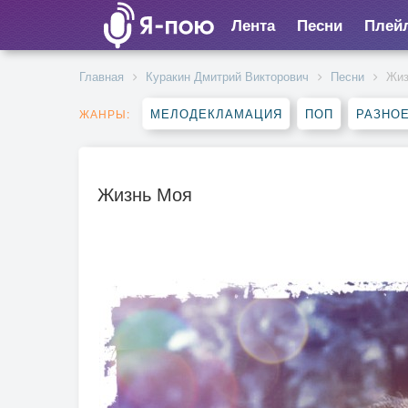
Лента
Песни
Плей
Главная
Куракин Дмитрий Викторович
Песни
Жиз
МЕЛОДЕКЛАМАЦИЯ
ПОП
РАЗНО
ЖАНРЫ:
Жизнь Моя