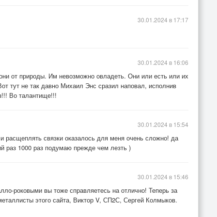
30.01.2024 в 17:17
30.01.2024 в 16:06
 они от природы. Им невозможно овладеть. Они или есть или их
Вот тут не так давно Михаил Энс сразил наповал, исполнив
!! Во талантище!!!
30.01.2024 в 15:54
 и расщеплять связки оказалось для меня очень сложно! да
й раз 1000 раз подумаю прежде чем лезть )
30.01.2024 в 15:46
алло-роковыми вы тоже справляетесь на отлично! Теперь за
таллисты этого сайта, Виктор V, СП2С, Сергей Колмыков.