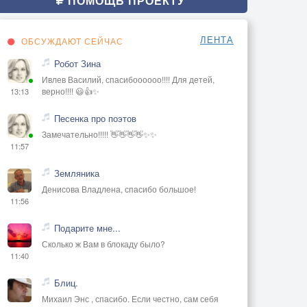
ПОМОЩЬ ПРОЕКТУ
ЛЕНТА
ОБСУЖДАЮТ СЕЙЧАС
Робот Зина
Ивлев Василий, спасибоооооо!!!! Для детей,
верно!!!! 😃👍✨
13:13
Песенка про поэтов
Замечательно!!!!! 👋👋👋👋✨✨
11:57
Земляника
Денисова Владлена, спасибо большое!
11:56
Подарите мне...
Сколько ж Вам в блокаду было?
11:40
Блиц.
Михаил Энс , спасибо. Если честно, сам себя