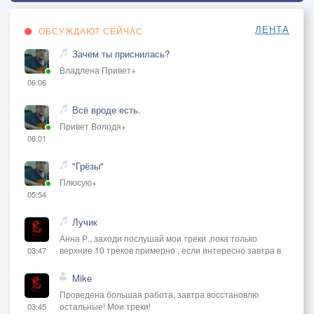
ЛЕНТА
ОБСУЖДАЮТ СЕЙЧАС
Зачем ты приснилась?
Владлена Привет+
06:06
Всё вроде есть.
Привет Володя+
06:01
"Грёзы"
Плюсую+
05:54
Лучик
Анна Р., заходи послушай мои треки ,пока только
верхние 10 треков примерно , если интересно завтра в
03:47
Mike
Проведена большая работа, завтра восстановлю
остальные! Мои треки!
03:45