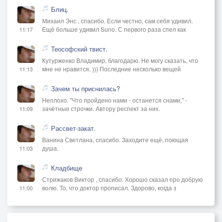
Блиц.
Михаил Энс , спасибо. Если честно, сам себя удивил.
Ещё больше удивил Suno. С первого раза спел как
11:17
Теософский твист.
Кутурженко Владимир, благодарю. Не могу сказать, что
мне не нравится. ))) Последние несколько вещей
11:13
Зачем ты приснилась?
Неплохо. "Что пройдено нами - останется снами," -
зачётные строчки. Автору респект за них.
11:09
Рассвет-закат.
Ванина Светлана, спасибо. Заходите ещё, поющая
душа.
11:03
Кладбище
Стрижаков Виктор , спасибо. Хорошо сказал про добрую
волю. То, что доктор прописал. Здорово, когда з
11:00