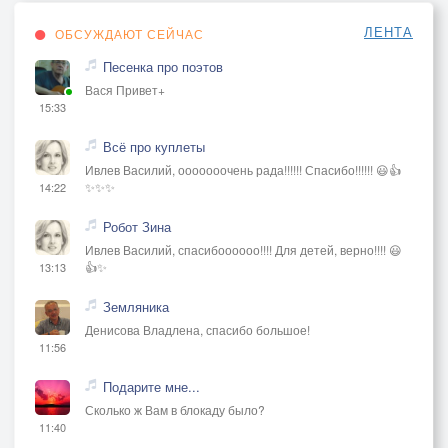
ЛЕНТА
ОБСУЖДАЮТ СЕЙЧАС
Песенка про поэтов
Вася Привет+
15:33
Всё про куплеты
Ивлев Василий, ооооооочень рада!!!!!! Спасибо!!!!!! 😃👍
✨✨✨
14:22
Робот Зина
Ивлев Василий, спасибоооооо!!!! Для детей, верно!!!! 😃
👍✨
13:13
Земляника
Денисова Владлена, спасибо большое!
11:56
Подарите мне...
Сколько ж Вам в блокаду было?
11:40