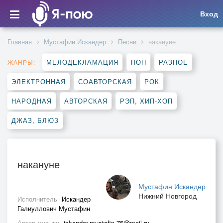
Вход
Главная
Мустафин Искандер
Песни
накануне
МЕЛОДЕКЛАМАЦИЯ
ПОП
РАЗНОЕ
ЖАНРЫ:
ЭЛЕКТРОННАЯ
СОАВТОРСКАЯ
РОК
НАРОДНАЯ
АВТОРСКАЯ
РЭП, ХИП-ХОП
ДЖАЗ, БЛЮЗ
накануне
Мустафин Искандер
Нижний Новгород
Исполнитель
Искандер
Галиуллович Мустафин
Автор музыки
iskander.mustafin.75@mail.ru