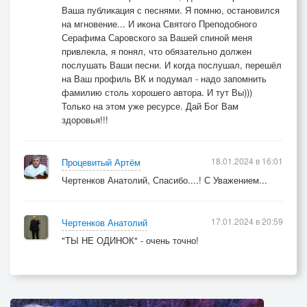
Ваша публикация с песнями. Я помню, остановился
ВЕДЬ ЭТОТ ВОЗДУХ…
на мгновение... И икона Святого Преподобного
ЧИЩЕ НЕТ ЕГО
Серафима Саровского за Вашей спиной меня
ВЕДБ ЭТОТ ВДОХ
привлекла, я понял, что обязательно должен
ДЛЯ ЖИЗНИ
послушать Ваши песни. И когда послушал, перешёл
на Ваш профиль ВК и подумал - надо запомнить
САМЫЙ ГЛАВНЫЙ
фамилию столь хорошего автора. И тут Вы)))
И ПУСТЬ НЕТ ДЕЛА
Только на этом уже ресурсе. Дай Бог Вам
БОЛЬШЕ ЖИЗНИ
здоровья!!!
В ЖИЗНИ…..ДО ТВСЕГО
ТРУД ПЕРЕД БОГОМ
18.01.2024 в 16:01
Процевитый Артём
В ЧАС МОЛИТВЫ
Чертенков Анатолий, Спасибо....! С Уважением...
ТВОЕЙ СЛАВНОЙ
17.01.2024 в 20:59
Чертенков Анатолий
"ТЫ НЕ ОДИНОК" - очень точно!