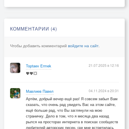
2 КУПЛЕТ
И ЕСЛИ ТЫ НАДЕЖДУ
ГДЕ ТО…. В ЖИЗНИ
ПОТЕРЯЛ
КОММЕНТАРИИ (4)
ПУСТЬ ЗУБЫ В ПЫЛЬ
СКРИПЯТ……..ТЕРПИ
Чтобы добавить комментарий
войдите на сайт
.
ТЕРПИ МОЙ БРАТ
ТЕРПИ ЕЩЁ НЕ МНОГО
КОГДА ВСЮ ЖИЗНЬ
21.07.2025 в 12:16
Toptaev Ermek
ПРОШЕДШУЮ
💖💖💥
В КОТОМОЧКУ ЗАПЛЕЧНУЮ
СОБРАЛ
ПОД УЗЕЛОК
04.11.2024 в 20:31
Мавлиев Павел
ПОСЛЕДНИМ
Артём, добрый вечер ещё раз! Я совсем забыл Вам
сказать, что очень рад увидеть Вас на этом сайте,
ВДОХОМ
ещё больше рад, что Вы заглянули на мою
ИМЯ БОГА
страничку. Дело в том, что я месяца два назад
рылся на просторах интернета в поисках сообществ
3 КУПЛЕТ
любителей авторских песен, где мне встретилась