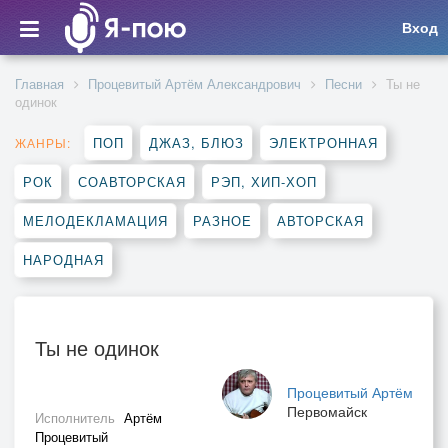
Вход
Главная
Процевитый Артём Александрович
Песни
Ты не
одинок
ПОП
ДЖАЗ, БЛЮЗ
ЭЛЕКТРОННАЯ
ЖАНРЫ:
РОК
СОАВТОРСКАЯ
РЭП, ХИП-ХОП
МЕЛОДЕКЛАМАЦИЯ
РАЗНОЕ
АВТОРСКАЯ
НАРОДНАЯ
Ты не одинок
Процевитый Артём
Первомайск
Исполнитель
Артём
Процевитый