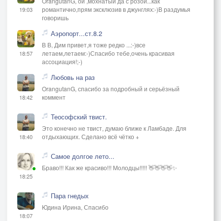
OrangutanG, ой ,мохнатый да с розой...как
романтично,прям эксклюзив в джунглях:-)В раздумья
19:03
говоришь
Аэропорт...ст.8.2
В В, Дим привет,я тоже редко ...:-)все
летаем,летаем:-)Спасибо тебе,очень красивая
18:57
ассоциация!;-)
Любовь на раз
OrangutanG, спасибо за подробный и серьёзный
коммент
18:42
Теософский твист.
Это конечно не твист, думаю ближе к Ламбаде. Для
отдыхающих. Сделано всё чётко +
18:40
Самое долгое лето...
Браво!!! Как же красиво!!! Молодцы!!!!! 👋👋👋👋✨
18:25
Пара гнедых
Юдина Ирина, Спасибо
18:07