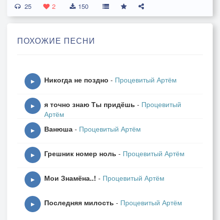
25
ЕЩЁ СИЛЫ
2
150
ЧТО БЫ ИЗ КАМНЯ
ВОЗДУХ ВЫЖИМАТЬ
ПОХОЖИЕ ПЕСНИ
И ДЕЛАТЬ ВДОХ
СПАСИБО ТЕБЕ МИЛЫЙ..
Никогда не поздно
-
Процевитый Артём
ПРИПЕВ
▶
ЦАРСТВИЕ НЕБЕСНОЕ
я точно знаю Ты придёшь
-
Процевитый
ГДЕ ТО ТАМ ВНУТРИ
▶
Артём
НА ЛАМПАДКЕ СТАРЕНЬКОЙ
Ванюша
-
Процевитый Артём
СТЁКЛЫШКО ПРОТРИ
▶
ЗАИГРАЕТ ПЛАМЕНЕМ
Грешник номер ноль
-
Процевитый Артём
СПЯЩИЙ ФИТИЛЁК
▶
ВЗГЛЯД ЖИВОЙ
Мои Знамёна..!
-
Процевитый Артём
С ИКОНОЧКИ
▶
ТЫ НЕ ОДИНОК
Последняя милость
-
Процевитый Артём
▶